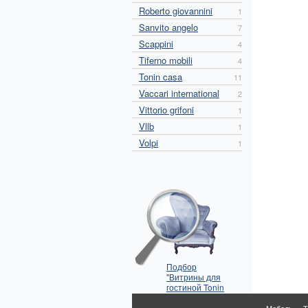
Roberto giovannini
1
Sanvito angelo
7
Scappini
4
Tiferno mobili
4
Tonin casa
11
Vaccari international
2
Vittorio grifoni
1
Vllb
1
Volpi
1
Подбор
"Витрины для
гостиной Tonin
Casa " по
параметрам