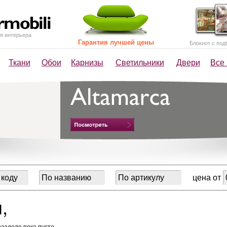
я интерьера
Гарантия лучшей цены
Блокнот с под
Ткани
Обои
Карнизы
Светильники
Двери
Все
цена от
,
разделе пока пусто