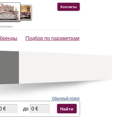
Контакты
борками.
 бренды
Подбор по параметрам
Обычный поиск
до
Найти