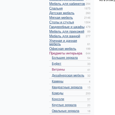
Мебель для кабинетов
294
Спальня
1975
Детская мебель
260
Мягкая мебель
2146
Столы и стулья
1304
Гардеробные и шкафы
479
Мебель для прихожей
89
Мебель для ванной
277
Уличная и дачная
мебель
61
Офисная мебель
199
Предметы интерьера
644
Большие зеркала
54
Буфет
33
Витрины
41
Дизайнерская мебель
32
Камины
4
Квадратные зеркала
15
Комоды
200
Консоли
57
Круглые зеркала
20
Овальные зеркала
18