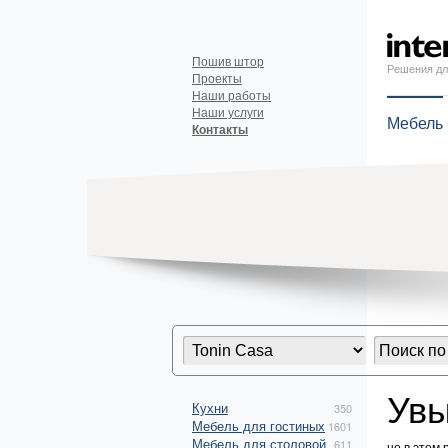
Пошив штор
Решения дл
Проекты
Наши работы
Наши услуги
Мебель
Контакты
Увы
Кухни
350
Мебель для гостиных
1601
Мебель для столовой
611
но в этом 