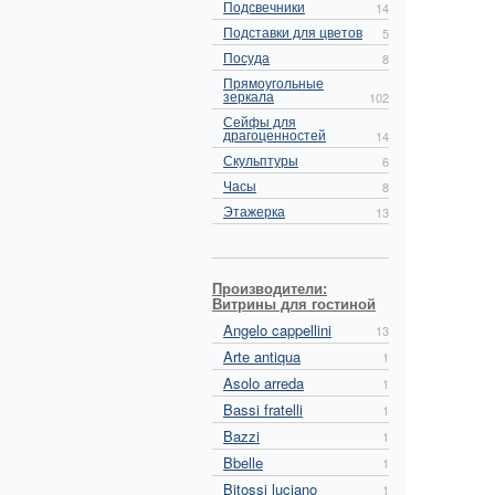
Подсвечники
14
Подставки для цветов
5
Посуда
8
Прямоугольные
зеркала
102
Сейфы для
драгоценностей
14
Скульптуры
6
Часы
8
Этажерка
13
Производители:
Витрины для гостиной
Angelo cappellini
13
Arte antiqua
1
Asolo arreda
1
Bassi fratelli
1
Bazzi
1
Bbelle
1
Bitossi luciano
1