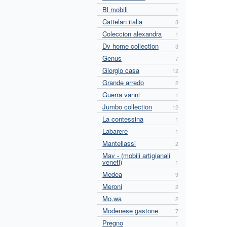
Bl mobili
1
Cattelan italia
3
Coleccion alexandra
1
Dv home collection
3
Genus
7
Giorgio casa
12
Grande arredo
2
Guerra vanni
1
Jumbo collection
12
La contessina
1
Labarere
1
Mantellassi
2
Mav - (mobili artigianali
veneti)
1
Medea
9
Meroni
2
Mo.wa
2
Modenese gastone
7
Pregno
1