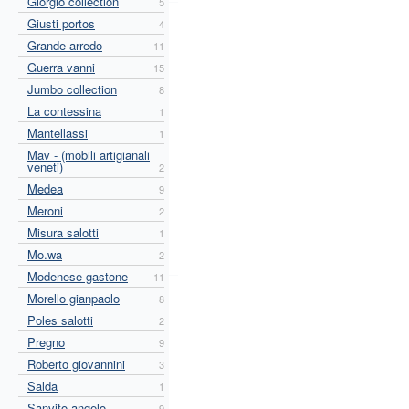
Giorgio collection
5
Giusti portos
4
Grande arredo
11
Guerra vanni
15
Jumbo collection
8
La contessina
1
Mantellassi
1
Mav - (mobili artigianali
veneti)
2
Medea
9
Meroni
2
Misura salotti
1
Mo.wa
2
Modenese gastone
11
Morello gianpaolo
8
Poles salotti
2
Pregno
9
Roberto giovannini
3
Salda
1
Sanvito angelo
9