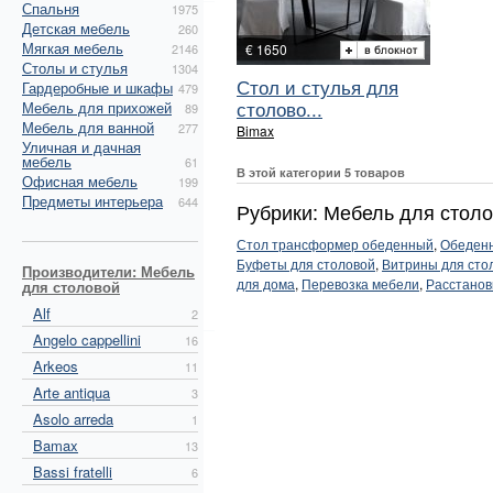
Спальня
1975
Детская мебель
260
Мягкая мебель
2146
€ 1650
Столы и стулья
1304
Стол и стулья для
Гардеробные и шкафы
479
столово...
Мебель для прихожей
89
Мебель для ванной
277
Bimax
Уличная и дачная
мебель
61
В этой категории 5 товаров
Офисная мебель
199
Предметы интерьера
644
Рубрики: Мебель для стол
Стол трансформер обеденный
,
Обеденн
Буфеты для столовой
,
Витрины для сто
Производители: Мебель
для дома
,
Перевозка мебели
,
Расстанов
для столовой
Alf
2
Angelo cappellini
16
Arkeos
11
Arte antiqua
3
Asolo arreda
1
Bamax
13
Bassi fratelli
6