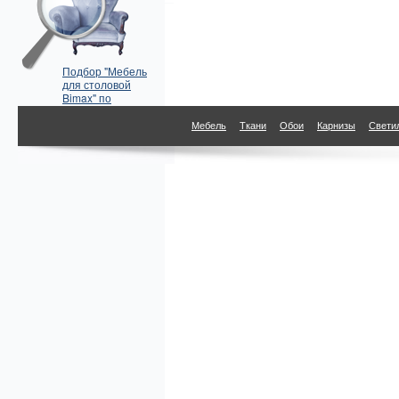
Подбор "Мебель
для столовой
Bimax" по
параметрам
Мебель
Ткани
Обои
Карнизы
Свети