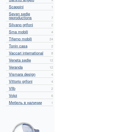
Scappini
1
Seven sedie
reproductions
7
Silvano grifoni
2
Sma mobili
4
Tiferno mobili
24
Tonin casa
2
Vaccari international
8
Veneta sedie
12
Veranda
12
Vismara design
4
Vittorio grifoni
4
Vllb
2
Volpi
6
Мебель в наличии
1