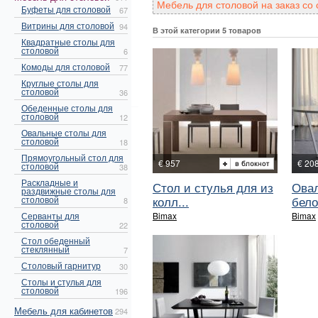
Мебель для столовой на заказ со
Буфеты для столовой
67
Витрины для столовой
94
В этой категории 5 товаров
Квадратные столы для
столовой
6
Комоды для столовой
77
Круглые столы для
столовой
36
Обеденные столы для
столовой
12
Овальные столы для
столовой
18
Прямоугольный стол для
€ 957
€ 20
столовой
38
Раскладные и
Стол и стулья для из
Овал
раздвижные столы для
колл...
бело
столовой
8
Серванты для
Bimax
Bimax
столовой
22
Стол обеденный
стеклянный
7
Столовый гарнитур
30
Столы и стулья для
столовой
196
Мебель для кабинетов
294