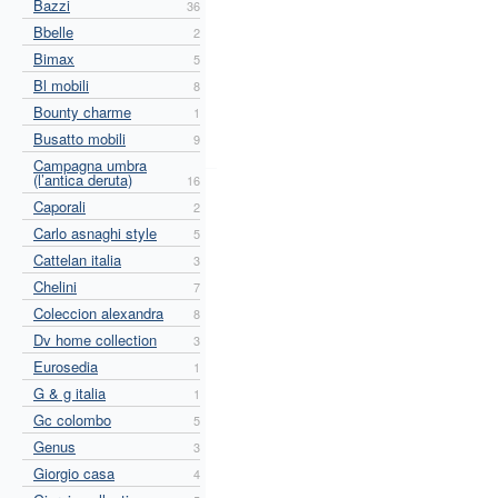
Bazzi
36
Bbelle
2
Bimax
5
Bl mobili
8
Bounty charme
1
Busatto mobili
9
Campagna umbra
(l’antica deruta)
16
Caporali
2
Carlo asnaghi style
5
Cattelan italia
3
Chelini
7
Coleccion alexandra
8
Dv home collection
3
Eurosedia
1
G & g italia
1
Gc colombo
5
Genus
3
Giorgio casa
4