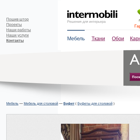
Пошив штор
Решения для интерьера
Проекты
Га
Наши работы
Наши услуги
Мебель
Ткани
Обои
Кар
Контакты
Мебель
—
Мебель для столовой
—
(
Буфеты для столовой
)
Буфет