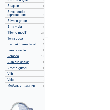
Scappini
1
Seven sedie
reproductions
7
Silvano grifoni
2
Sma mobili
4
Tiferno mobili
24
Tonin casa
2
Vaccari international
8
Veneta sedie
12
Veranda
12
Vismara design
4
Vittorio grifoni
4
Vllb
2
Volpi
6
Мебель в наличии
1