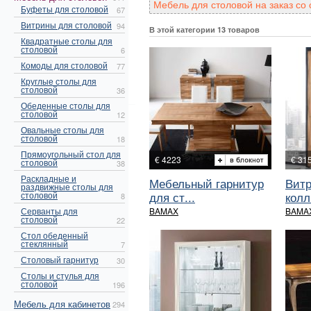
Мебель для столовой на заказ со
Буфеты для столовой
67
Витрины для столовой
94
В этой категории 13 товаров
Квадратные столы для
столовой
6
Комоды для столовой
77
Круглые столы для
столовой
36
Обеденные столы для
столовой
12
Овальные столы для
столовой
18
Прямоугольный стол для
€ 4223
€ 31
столовой
38
Раскладные и
Мебельный гарнитур
Витр
раздвижные столы для
для ст...
колл.
столовой
8
Серванты для
BAMAX
BAMA
столовой
22
Стол обеденный
стеклянный
7
Столовый гарнитур
30
Столы и стулья для
столовой
196
Мебель для кабинетов
294