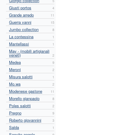
Giorgio collection
5
Giusti portos
4
Grande arredo
11
Guerra vanni
15
Jumbo collection
8
La contessina
1
Mantellassi
1
Mav - (mobili artigianali
veneti)
2
Medea
9
Meroni
2
Misura salotti
1
Mo.wa
2
Modenese gastone
11
Morello gianpaolo
8
Poles salotti
2
Pregno
9
Roberto giovannini
3
Salda
1
Sanvito angelo
9