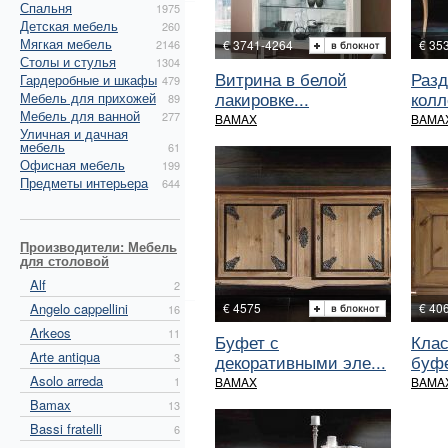
Спальня
1975
Детская мебель
260
Мягкая мебель
2146
€ 3741-4264
€ 35
Столы и стулья
1304
Витрина в белой
Разд
Гардеробные и шкафы
479
лакировке...
колл
Мебель для прихожей
89
Мебель для ванной
277
BAMAX
BAMA
Уличная и дачная
мебель
61
Офисная мебель
199
Предметы интерьера
644
Производители: Мебель
для столовой
Alf
2
Angelo cappellini
€ 4575
€ 40
16
Arkeos
11
Буфет с
Клас
Arte antiqua
3
декоративными эле...
буфе
Asolo arreda
1
BAMAX
BAMA
Bamax
13
Bassi fratelli
6