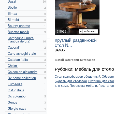
Bazzi
36
Bbelle
2
Bimax
5
Bl mobili
8
Bounty charme
1
€ 5029
Busatto mobili
9
Campagna umbra
Круглый раздвижной
(l’antica deruta)
16
стол N...
Caporali
2
BAMAX
Carlo asnaghi style
5
Cattelan italia
3
В этой категории 13 товаров
Chelini
7
Рубрики: Мебель для сто
Coleccion alexandra
8
Стол трансформер обеденный
,
Обеденн
Dv home collection
3
Буфеты для столовой
,
Витрины для сто
Eurosedia
1
для дома
,
Перевозка мебели
,
Расстанов
G & g italia
1
Gc colombo
5
Genus
3
Giorgio casa
4