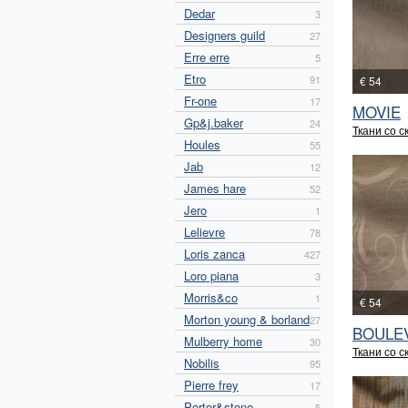
Dedar
3
Designers guild
27
Erre erre
5
Etro
91
€ 54
Fr-one
17
MOVIE
Gp&j.baker
24
Ткани со с
Houles
55
Jab
12
James hare
52
Jero
1
Lelievre
78
Loris zanca
427
Loro piana
3
Morris&co
1
€ 54
Morton young & borland
27
BOULE
Mulberry home
30
Ткани со с
Nobilis
95
Pierre frey
17
Porter&stone
5