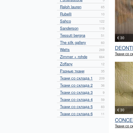
Ralph lauren
65
Rubelli
10
Sahco
122
Sanderson
119
Tessuti bergna
51
€ 30
The silk gallery
60
DEONT
Watts
269
Ткани со с
Zimmer + rohde
664
Zoffany
12
Разные ткани
35
Ткани со склада 1
209
Ткани со склада 2
36
Ткани со склада 3
9
Ткани со склада 4
59
Ткани со склада 5
83
€ 30
Ткани со склада 6
11
CONCE
Ткани со с