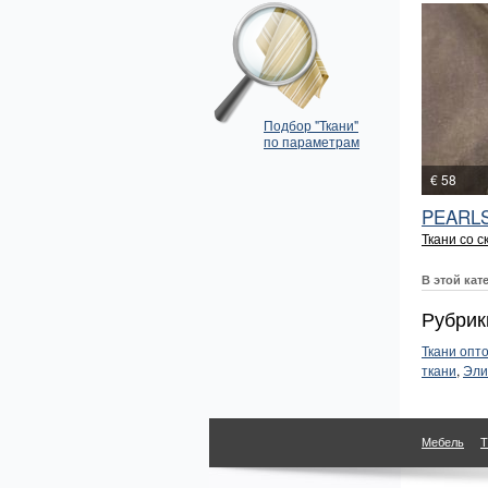
Подбор "Ткани"
по параметрам
€ 58
PEARLS
Ткани со с
В этой кат
Рубрик
Ткани опт
ткани
,
Эли
Мебель
Т