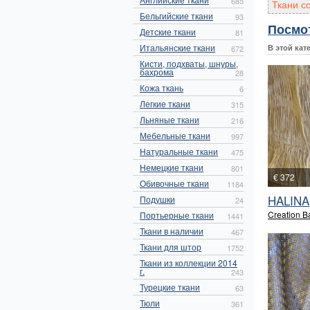
685
Ткани с
Бельгийские ткани
93
Посмо
Детские ткани
81
Итальянские ткани
В этой кат
672
Кисти, подхваты, шнуры,
бахрома
28
Кожа ткань
6
Легкие ткани
315
Льняные ткани
216
Мебельные ткани
997
Натуральные ткани
475
Немецкие ткани
801
€ 372
Обивочные ткани
1184
HALINA
Подушки
24
Creation 
Портьерные ткани
1441
Ткани в наличии
467
Ткани для штор
1752
Ткани из коллекции 2014
г.
243
Турецкие ткани
63
Тюли
361