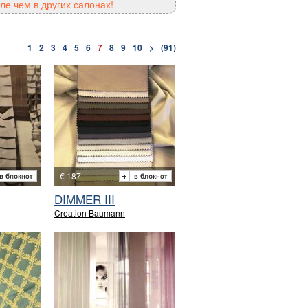
ле чем в других салонах!
1
2
3
4
5
6
7
8
9
10
>
(91)
€ 187
DIMMER III
Creation Baumann