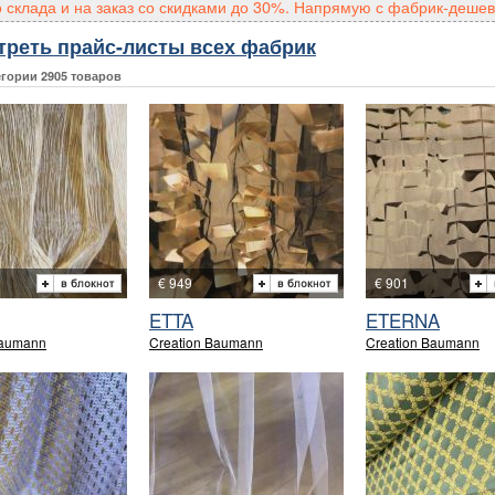
о склада и на заказ со скидками до 30%. Напрямую с фабрик-дешев
треть прайс-листы всех фабрик
егории 2905 товаров
€ 949
€ 901
ETTA
ETERNA
Baumann
Creation Baumann
Creation Baumann