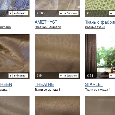
€ 185
€ 65
AMETHYST
Ткань с фабри
Baumann
Creation Baumann
Разные ткани
€ 54
€ 54
SHEEN
THEATRE
STARLET
клада 1
Ткани со склада 1
Ткани со склада 1