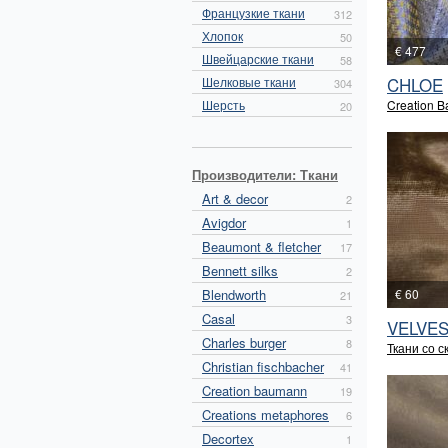
Французкие ткани
312
Хлопок
50
€ 477
Швейцарские ткани
58
CHLOE
Шелковые ткани
304
Шерсть
Creation 
20
Производители: Ткани
Art & decor
2
Avigdor
1
Beaumont & fletcher
17
Bennett silks
2
Blendworth
€ 60
21
Casal
3
VELVE
Charles burger
8
Ткани со с
Christian fischbacher
41
Creation baumann
19
Creations metaphores
6
Decortex
1