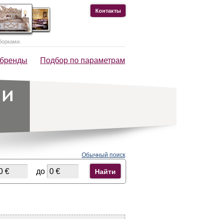
Контакты
борками.
 бренды
Подбор по параметрам
Обычный поиск
до
Найти