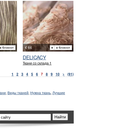
€ 66
DELICACY
Ткани со склада 1
1
2
3
4
5
6
7
8
9
10
>
(91)
кани
,
Виды тканей
,
Нужна ткань
,
Лучшие