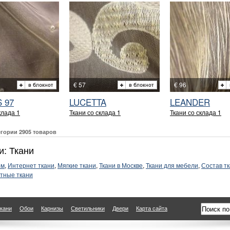
€ 57
€ 96
 97
LUCETTA
LEANDER
клада 1
Ткани со склада 1
Ткани со склада 1
егории 2905 товаров
и: Ткани
ом
,
Интернет ткани
,
Мягкие ткани
,
Ткани в Москве
,
Ткани для мебели
,
Состав т
тные ткани
кани
Обои
Карнизы
Светильники
Двери
Карта сайта