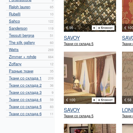
Ralph lauren
65
Rubelli
10
Sahco
122
€ 96
€ 10
Sanderson
119
Tessuti bergna
51
SAVOY
SAV
The silk gallery
60
Ткани со склада 5
Ткани 
Watts
269
Zimmer + rohde
664
Zoffany
12
Разные ткани
35
Ткани со склада 1
209
Ткани со склада 2
36
Ткани со склада 3
9
Ткани со склада 4
59
€ 100
€ 58
Ткани со склада 5
83
SAVOY
LON
Ткани со склада 6
11
Ткани со склада 5
Ткани 