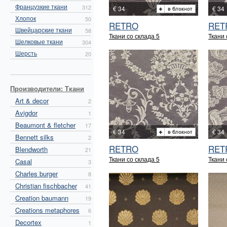
Французкие ткани
312
€ 34
€ 34
Хлопок
50
RETRO
RET
Швейцарские ткани
58
Ткани со склада 5
Ткани 
Шелковые ткани
304
Шерсть
20
Производители: Ткани
Art & decor
2
Avigdor
1
Beaumont & fletcher
17
€ 34
€ 34
Bennett silks
2
RETRO
RET
Blendworth
21
Ткани со склада 5
Ткани 
Casal
3
Charles burger
8
Christian fischbacher
41
Creation baumann
19
Creations metaphores
6
Decortex
1