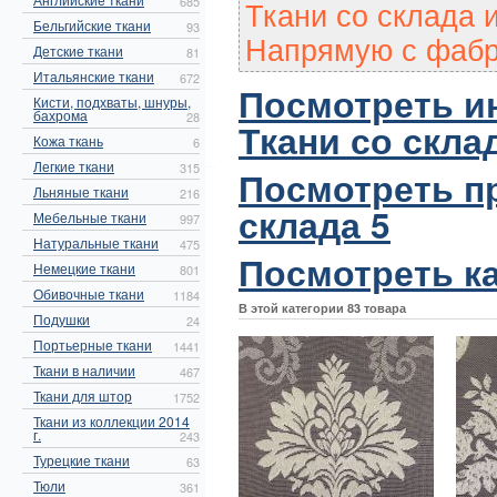
Ткани со склада 
685
Бельгийские ткани
93
Напрямую с фабр
Детские ткани
81
Итальянские ткани
672
Посмотреть и
Кисти, подхваты, шнуры,
бахрома
28
Ткани со скла
Кожа ткань
6
Легкие ткани
315
Посмотреть п
Льняные ткани
216
склада 5
Мебельные ткани
997
Натуральные ткани
475
Посмотреть ка
Немецкие ткани
801
Обивочные ткани
1184
В этой категории 83 товара
Подушки
24
Портьерные ткани
1441
Ткани в наличии
467
Ткани для штор
1752
Ткани из коллекции 2014
г.
243
Турецкие ткани
63
Тюли
361