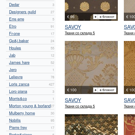
Dedar
3
Designers guild
27
€ 96
€ 10
Erre erre
5
SAVOY
SAV
Etro
91
Ткани со склада 5
Ткани 
Fr-one
17
Gp&j.baker
24
Houles
55
Jab
12
James hare
52
Jero
1
Lelievre
78
Loris zanca
427
€ 100
€ 10
Loro piana
3
Morris&co
1
SAVOY
SAV
Morton young & borland
27
Ткани со склада 5
Ткани 
Mulberry home
30
Nobilis
95
Pierre frey
17
Porter&stone
5