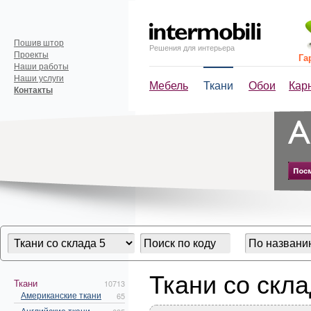
Пошив штор
Решения для интерьера
Проекты
Га
Наши работы
Наши услуги
Мебель
Ткани
Обои
Кар
Контакты
Ткани со скла
Ткани
10713
Американские ткани
65
Английские ткани