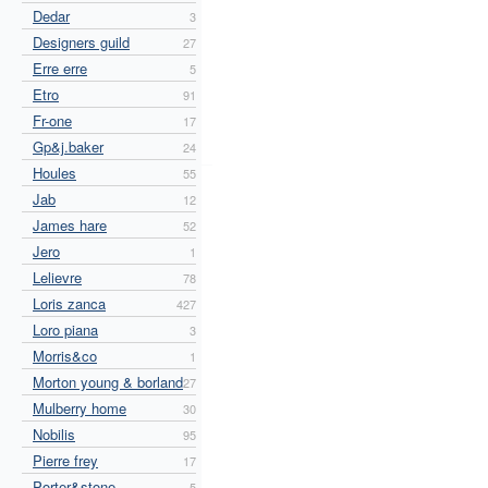
Dedar
3
Designers guild
27
Erre erre
5
Etro
91
Fr-one
17
Gp&j.baker
24
Houles
55
Jab
12
James hare
52
Jero
1
Lelievre
78
Loris zanca
427
Loro piana
3
Morris&co
1
Morton young & borland
27
Mulberry home
30
Nobilis
95
Pierre frey
17
Porter&stone
5