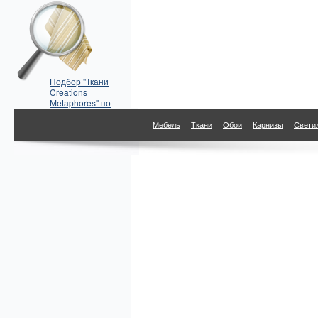
Подбор "Ткани
Creations
Metaphores" по
параметрам
Мебель
Ткани
Обои
Карнизы
Свети