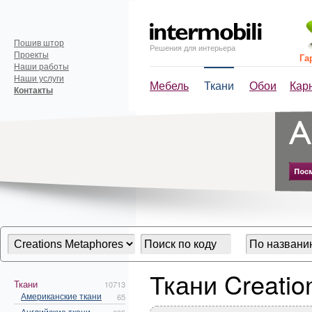
Пошив штор
Решения для интерьера
Проекты
Га
Наши работы
Наши услуги
Мебель
Ткани
Обои
Кар
Контакты
Ткани Creatio
Ткани
10713
Американские ткани
65
Английские ткани