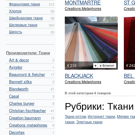
MONTMARTRE
ST 
Французкие ткани
312
Creations Metaphores
Creati
Хлопок
50
Швейцарские ткани
58
Шелковые ткани
304
Шерсть
20
Производители: Ткани
Art & decor
2
€ 210
€ 24
Avigdor
1
Beaumont & fletcher
BLACKJACK
BEL
17
Bennett silks
Creations Metaphores
Creati
2
Blendworth
21
В этой категории 6 товаров
Casal
3
Рубрики: Ткани
Charles burger
8
Christian fischbacher
41
Ткани оптом
,
Интернет ткани
,
Мягкие тк
Creation baumann
19
ткани
,
Элитные ткани
Creations metaphores
6
Decortex
1