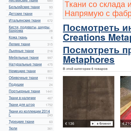
Ткани со склада 
685
Бельгийские ткани
93
Напрямую с фабр
Детские ткани
81
Итальянские ткани
672
Посмотреть и
Кисти, подхваты, шнуры,
бахрома
28
Creations Meta
Кожа ткань
6
Легкие ткани
315
Посмотреть пр
Льняные ткани
216
Metaphores
Мебельные ткани
997
Натуральные ткани
475
В этой категории 6 товаров
Немецкие ткани
801
Обивочные ткани
1184
Подушки
24
Портьерные ткани
1441
Ткани в наличии
467
Ткани для штор
1752
Ткани из коллекции 2014
г.
243
Турецкие ткани
63
€ 136
€ 21
Тюли
361