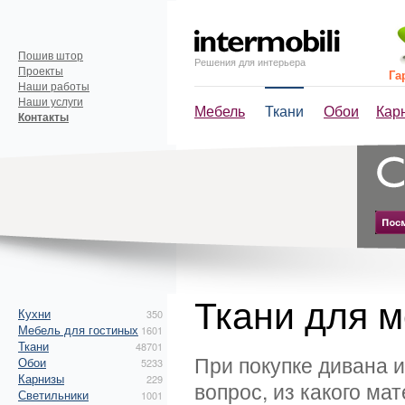
Пошив штор
Решения для интерьера
Проекты
Га
Наши работы
Наши услуги
Мебель
Ткани
Обои
Кар
Контакты
Ткани для 
Кухни
350
Мебель для гостиных
1601
Ткани
48701
При покупке дивана 
Обои
5233
Карнизы
229
вопрос, из какого м
Светильники
1001