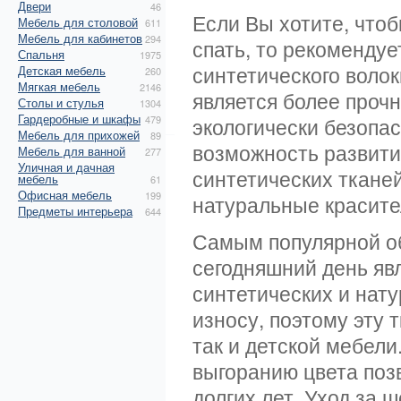
Двери
46
Если Вы хотите, чтоб
Мебель для столовой
611
Мебель для кабинетов
294
спать, то рекоменду
Спальня
1975
синтетического волок
Детская мебель
260
Мягкая мебель
2146
является более проч
Столы и стулья
1304
Гардеробные и шкафы
479
экологически безопас
Мебель для прихожей
89
возможность развити
Мебель для ванной
277
Уличная и дачная
синтетических ткане
мебель
61
Офисная мебель
199
натуральные красите
Предметы интерьера
644
Самым популярной об
сегодняшний день яв
синтетических и нату
износу, поэтому эту 
так и детской мебели
выгоранию цвета поз
долгих лет. Уход за 