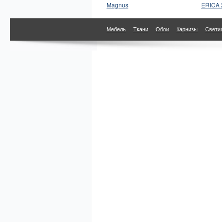
Magnus
ERICA 
Мебель
Ткани
Обои
Карнизы
Свети