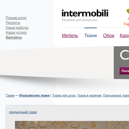
Пошив штор
Решения для интерьера
Проекты
Га
Наши работы
Наши услуги
Мебель
Ткани
Обои
Кар
Контакты
Ткани
—
(
Ткани для штор
,
Ткани в наличии
,
Портьерные ткан
Итальянские ткани
предыдущий товар