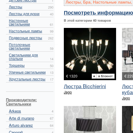
1
Люстры, Бра, Настольные лампы, 
Люстры
290
Посмотреть информацию 
Люстры для кухни
40
Настенные
В этой категории 40 товаров
светильники
61
Настольные лампы
99
Подвесные люстры
262
Потолочные
светильники
59
Светильники для
спальни
14
Торшеры
50
Уличные светильники
13
€ 1320
€ 22
Хрустальные люстры
17
Люстра Bicchierini
Люст
куба
Jago
Jago
Производители:
Светильники
Arkeos
4
Arte di murano
67
Arturo alvarez
64
Caporali
4