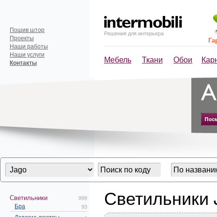
Пошив штор
Решения для интерьера
Проекты
Га
Наши работы
Наши услуги
Мебель
Ткани
Обои
Кар
Контакты
Светильники 
Светильники
999
Бра
93
Детские люстры