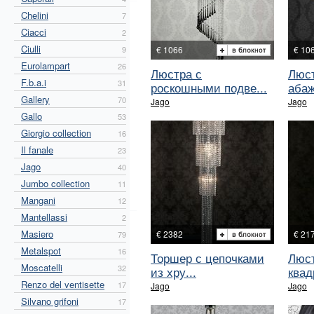
Chelini
7
Ciacci
2
Ciulli
9
€ 1066
€ 10
Eurolampart
26
Люстра с
Люст
F.b.a.i
31
роскошными подве...
абаж
Gallery
70
Jago
Jago
Gallo
53
Giorgio collection
16
Il fanale
23
Jago
40
Jumbo collection
11
Mangani
12
Mantellassi
2
Masiero
€ 2382
€ 21
79
Metalspot
16
Торшер с цепочками
Люст
Moscatelli
32
из хру...
квадр
Renzo del ventisette
17
Jago
Jago
Silvano grifoni
17