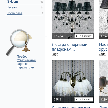
Sylcom
53
Terzani
14
Tonin casa
7
€ 1284
€ 24
Люстра с черными
Наст
плафонам...
хрус
Jago
Jago
Подбор
"Светильники
Jago" по
параметрам
€ 514
€ 20
Люстра с ажурными
Люст