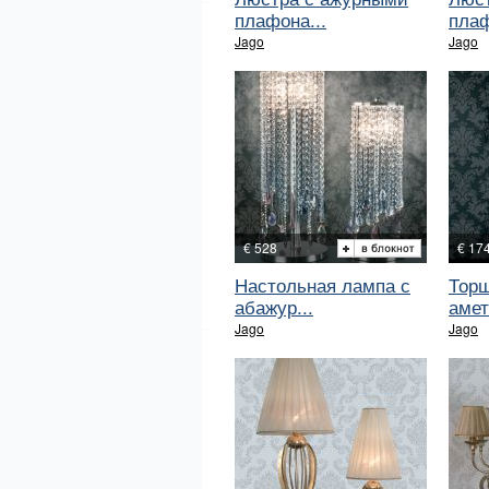
плафона...
пла
Jago
Jago
€ 528
€ 17
Настольная лампа с
Торш
абажур...
амет
Jago
Jago