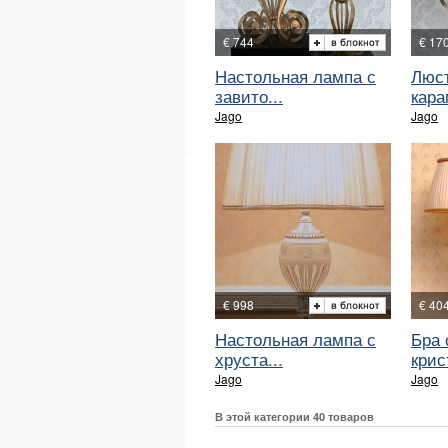
€ 744
€ 17
Настольная лампа с
Люст
завито...
кара
Jago
Jago
€ 998
€ 40
Настольная лампа с
Бра 
хруста...
крис
Jago
Jago
В этой категории 40 товаров