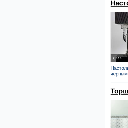
Наст
€ 414
Настол
черным.
Торш