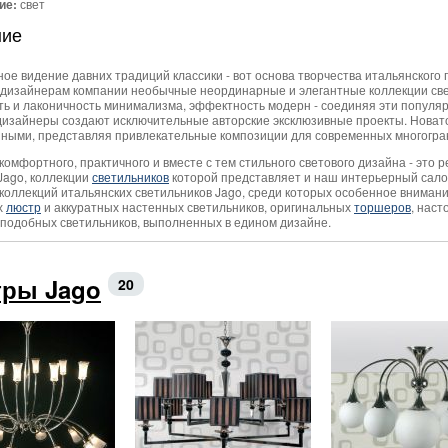
ие:
свет
ние
ое видение давних традиций классики - вот основа творчества итальянского 
 дизайнерам компании необычные неординарные и элегантные коллекции свет
ть и лаконичность минимализма, эффектность модерн - соединяя эти популя
 дизайнеры создают исключительные авторские эксклюзивные проекты. Нова
ными, представляя привлекательные композиции для современных многогра
комфортного, практичного и вместе с тем стильного светового дизайна - это 
Jago, коллекции
светильников
которой представляет и наш интерьерный сало
коллекций итальянских светильников Jago, среди которых особенное вниман
х
люстр
и аккуратных настенных светильников, оригинальных
торшеров
, наст
подобных светильников, выполненных в едином дизайне.
ры Jago
20