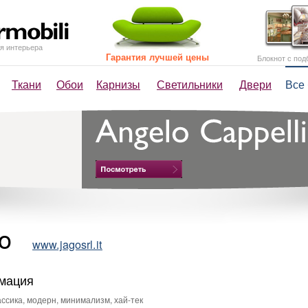
я интерьера
Гарантия лучшей цены
Блокнот с под
Ткани
Обои
Карнизы
Светильники
Двери
Все
go
www.jagosrl.it
мация
ссика, модерн, минимализм, хай-тек