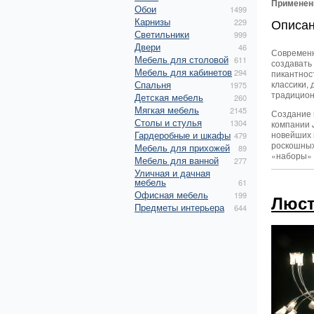
Применен
Обои
1499
Карнизы
Описа
229
Светильники
999
Двери
46
Современн
Мебель для столовой
611
создавать
Мебель для кабинетов
294
пикантнос
Спальня
классики,
1975
традицион
Детская мебель
260
Мягкая мебель
2145
Создание 
Столы и стулья
1304
компании 
Гардеробные и шкафы
новейших 
479
роскошны
Мебель для прихожей
89
«наборы» 
Мебель для ванной
277
Уличная и дачная
мебель
61
Офисная мебель
199
Люст
Предметы интерьера
644