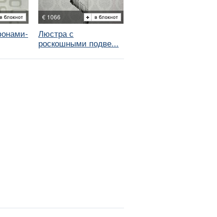
€ 1066
фонами-
Люстра с
роскошными подве...