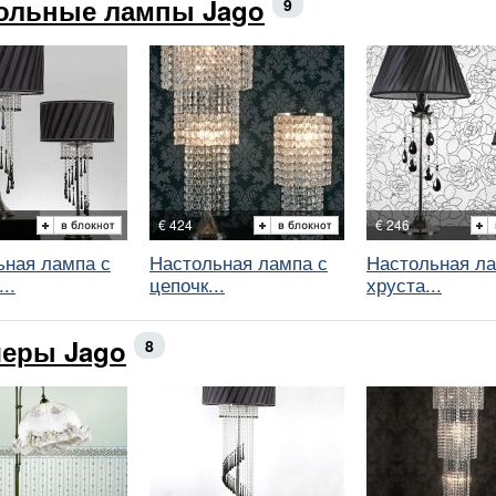
ольные лампы Jago
9
€ 424
€ 246
ьная лампа с
Настольная лампа с
Настольная ла
..
цепочк...
хруста...
еры Jago
8