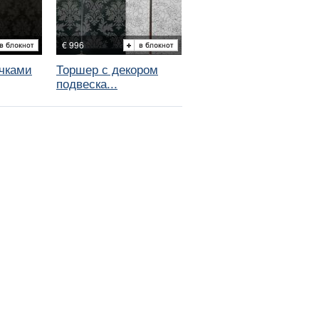
€ 996
чками
Торшер с декором
подвеска...