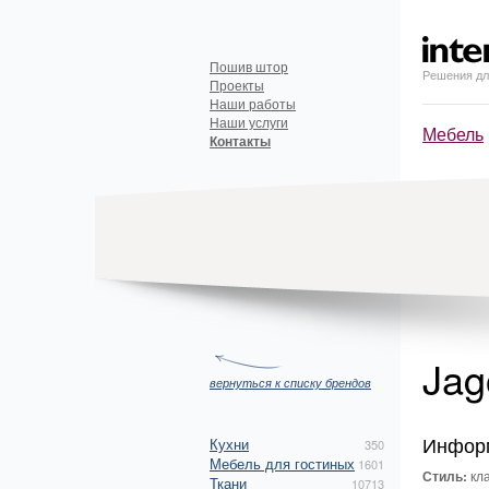
Пошив штор
Решения дл
Проекты
Наши работы
Наши услуги
Мебель
Контакты
Ja
вернуться к списку брендов
Инфор
Кухни
350
Мебель для гостиных
1601
Стиль:
кла
Ткани
10713