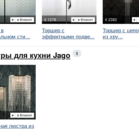
€ 1278
€ 2382
 в
Торшер с
Торшер с цепо
льном сти...
эффектными подве...
из хру...
ры для кухни Jago
1
ная люстра из