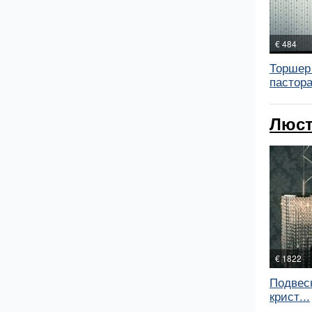
€ 484
Торшер
пастора
Люст
€ 1822
Подвес
крист...