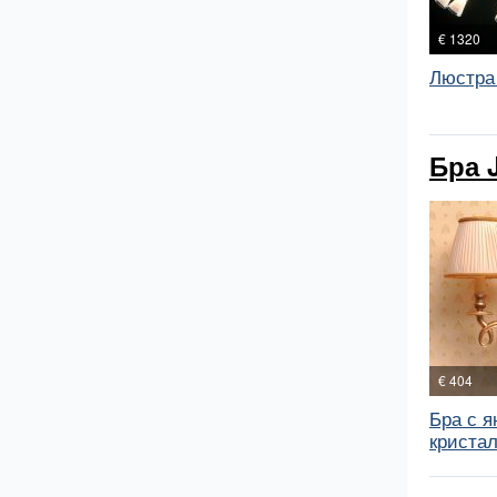
€ 1320
Люстра 
Бра 
€ 404
Бра с 
кристал