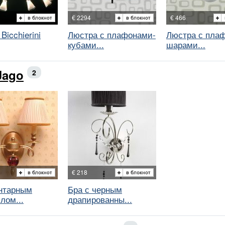
€ 2294
€ 466
Bicchierini
Люстра с плафонами-
Люстра с пла
кубами...
шарами...
Jago
2
€ 218
янтарным
Бра с черным
лом...
драпированны...