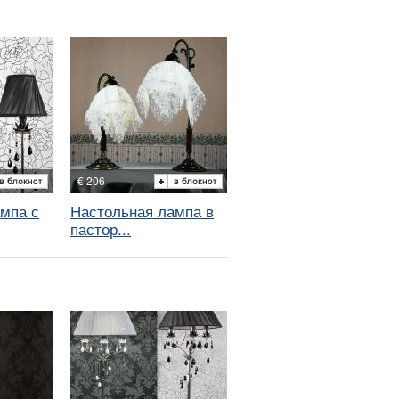
€ 206
мпа с
Настольная лампа в
пастор...