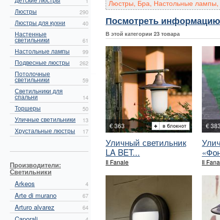
1
Люстры, Бра, Настольные лампы, 
Люстры
290
Посмотреть информацию о
Люстры для кухни
40
Настенные
В этой категории 23 товара
светильники
61
Настольные лампы
99
Подвесные люстры
262
Потолочные
светильники
59
Светильники для
спальни
14
Торшеры
50
Уличные светильники
13
€ 363
€ 38
Хрустальные люстры
17
Уличный светильник
Улич
LA BET...
«Фон
Il Fanale
Il Fana
Производители:
Светильники
Arkeos
4
Arte di murano
67
Arturo alvarez
64
Caporali
4