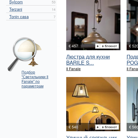
Sylcom
53
Terzani
14
Tonin casa
7
€ 457
€ 52
Люстра для кухни
Подв
BARILE S...
POG
Il Fanale
Il Fana
Подбор
"Светильники Il
Fanale" по
параметрам
€ 540
€ 56
Уличный светильник
Улич