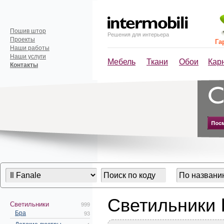
Пошив штор
Решения для интерьера
Проекты
Га
Наши работы
Наши услуги
Мебель
Ткани
Обои
Кар
Контакты
Светильники I
Светильники
999
Бра
93
Детские люстры