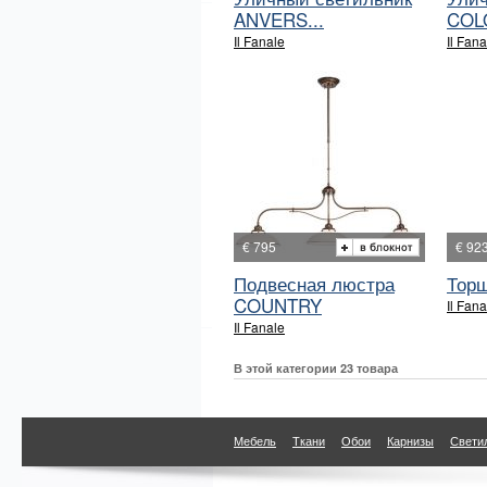
ANVERS...
COLO
Il Fanale
Il Fana
€ 795
€ 92
Подвесная люстра
Торш
COUNTRY
Il Fana
Il Fanale
В этой категории 23 товара
Мебель
Ткани
Обои
Карнизы
Свети