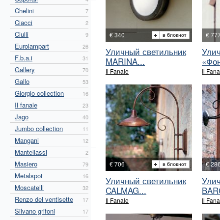
Chelini
7
Ciacci
2
Ciulli
9
€ 340
€ 77
Eurolampart
26
Уличный светильник
Улич
F.b.a.i
31
MARINA...
«Фон
Gallery
70
Il Fanale
Il Fana
Gallo
53
Giorgio collection
16
Il fanale
23
Jago
40
Jumbo collection
11
Mangani
12
Mantellassi
2
Masiero
€ 706
€ 28
79
Metalspot
16
Уличный светильник
Улич
Moscatelli
32
CALMAG...
BAR
Renzo del ventisette
17
Il Fanale
Il Fana
Silvano grifoni
17