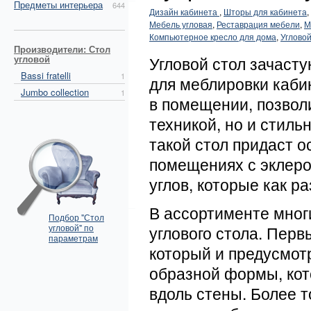
Предметы интерьера
644
Дизайн кабинета
,
Шторы для кабинета
,
Мебель угловая
,
Реставрация мебели
,
М
Компьютерное кресло для дома
,
Углово
Производители: Стол
угловой
Угловой стол зачаст
Bassi fratelli
1
для меблировки каби
Jumbo collection
1
в помещении, позвол
техникой, но и стил
такой стол придаст о
помещениях с эклеро
углов, которые как р
В ассортименте мног
Подбор "Стол
угловой" по
углового стола. Перв
параметрам
который и предусмотре
образной формы, кото
вдоль стены. Более т