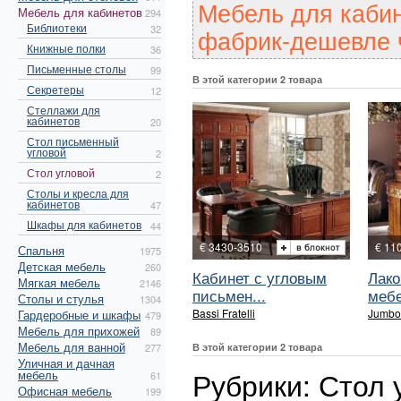
Мебель для кабин
Мебель для кабинетов
294
Библиотеки
32
фабрик-дешевле ч
Книжные полки
36
Письменные столы
99
В этой категории 2 товара
Секретеры
12
Стеллажи для
кабинетов
20
Стол письменный
угловой
2
Стол угловой
2
Столы и кресла для
кабинетов
47
Шкафы для кабинетов
44
€ 3430-3510
€ 11
Спальня
1975
Детская мебель
260
Кабинет с угловым
Лако
Мягкая мебель
2146
письмен...
мебе
Столы и стулья
1304
Bassi Fratelli
Jumbo 
Гардеробные и шкафы
479
Мебель для прихожей
89
Мебель для ванной
277
В этой категории 2 товара
Уличная и дачная
Рубрики: Стол 
мебель
61
Офисная мебель
199