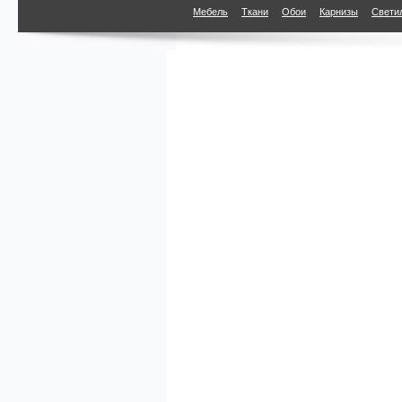
Мебель
Ткани
Обои
Карнизы
Свети