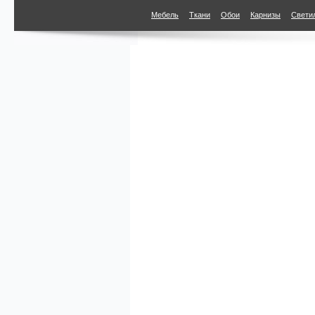
Мебель
Ткани
Обои
Карнизы
Свети