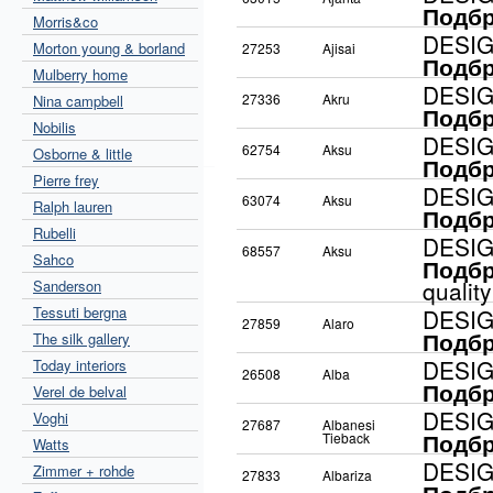
Подбр
Morris&co
DESI
Morton young & borland
27253
Ajisai
Подбр
Mulberry home
DESI
27336
Akru
Nina campbell
Подбр
Nobilis
DESI
62754
Aksu
Osborne & little
Подбр
Pierre frey
DESI
63074
Aksu
Ralph lauren
Подбр
Rubelli
DESI
68557
Aksu
Sahco
Подбр
quality
Sanderson
Tessuti bergna
DESI
27859
Alaro
Подбр
The silk gallery
DESI
Today interiors
26508
Alba
Подбр
Verel de belval
DESI
Voghi
27687
Albanesi
Подбр
Tieback
Watts
DESI
Zimmer + rohde
27833
Albariza