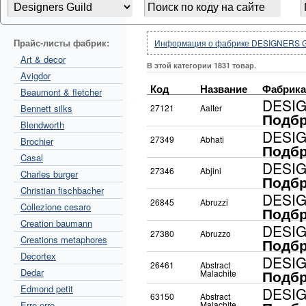
Прайс-листы фабрик:
Информация о фабрике DESIGNERS 
Art & decor
В этой категории 1831 товар.
Avigdor
Код
Название
Фабрика
Beaumont & fletcher
DESI
Bennett silks
27121
Aalter
Подбр
Blendworth
DESI
27349
Abhati
Brochier
Подбр
Casal
DESI
27346
Abjini
Charles burger
Подбр
Christian fischbacher
DESI
26845
Abruzzi
Collezione cesaro
Подбр
Creation baumann
DESI
27380
Abruzzo
Creations metaphores
Подбр
Decortex
DESI
26461
Abstract
Dedar
Подбр
Malachite
Edmond petit
DESI
63150
Abstract
Erre erre
Malachite