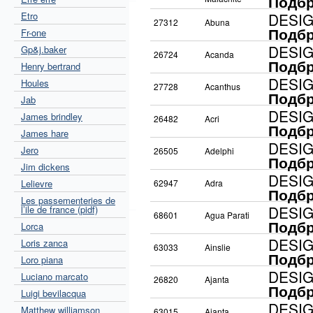
Подбр
Etro
DESI
27312
Abuna
Подбр
Fr-one
DESI
Gp&j.baker
26724
Acanda
Подбр
Henry bertrand
DESI
Houles
27728
Acanthus
Подбр
Jab
DESI
James brindley
26482
Acri
Подбр
James hare
DESI
Jero
26505
Adelphi
Подбр
Jim dickens
DESI
Lelievre
62947
Adra
Подбр
Les passementeries de
DESI
l’ile de france (pidf)
68601
Agua Parati
Подбр
Lorca
DESI
Loris zanca
63033
Ainslie
Подбр
Loro piana
DESI
Luciano marcato
26820
Ajanta
Подбр
Luigi bevilacqua
DESI
Matthew williamson
63015
Ajanta