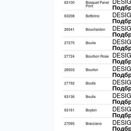
DESI
63100
Bosquet Panel
Подбр
Print
DESI
63208
Botticino
Подбр
DESI
26541
Bouchardon
Подбр
DESI
27275
Boulle
Подбр
DESI
27724
Bourbon Rose
Подбр
DESI
26503
Bourton
Подбр
DESI
27792
Boutis
Подбр
DESI
63136
Boutis
Подбр
DESI
63161
Boyton
Подбр
DESI
27095
Bracciano
Подбр