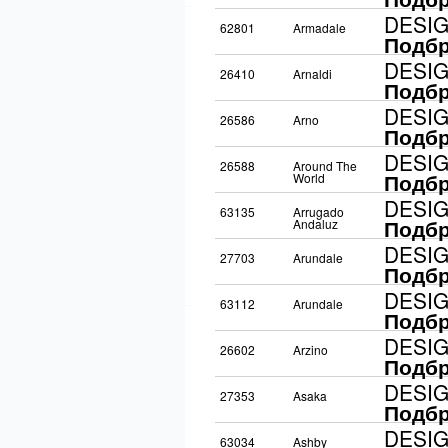
DESI
62801
Armadale
Подбр
DESI
26410
Arnaldi
Подбр
DESI
26586
Arno
Подбр
DESI
26588
Around The
Подбр
World
DESI
63135
Arrugado
Подбр
Andaluz
DESI
27703
Arundale
Подбр
DESI
63112
Arundale
Подбр
DESI
26602
Arzino
Подбр
DESI
27353
Asaka
Подбр
DESI
63034
Ashby