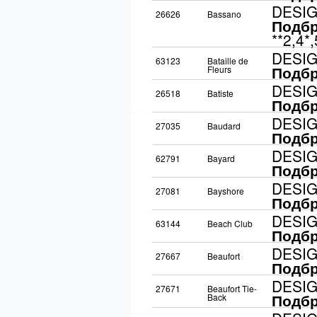
DESI
26626
Bassano
Подбр
**2,4*
DESI
63123
Bataille de
Подбр
Fleurs
DESI
26518
Batiste
Подбр
DESI
27035
Baudard
Подбр
DESI
62791
Bayard
Подбр
DESI
27081
Bayshore
Подбр
DESI
63144
Beach Club
Подбр
DESI
27667
Beaufort
Подбр
DESI
27671
Beaufort Tie-
Подбр
Back