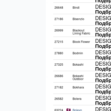
Подбр
DESI
26648
Bindi
Подбр
DESI
27186
Bisenzio
Подбр
DESI
26999
Blackout
Подбр
Lining Fabric
DESI
27215
Block Flower
Подбр
DESI
27880
Bodmin
Подбр
DESI
27325
Bokashi
Подбр
DESI
26686
Bokashi
Подбр
Outdoor
DESI
27182
Bokhara
Подбр
DESI
26582
Bolera
Подбр
DESI
63224
Boleyn