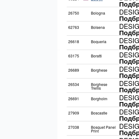
Подбр
DESI
26750
Bologna
Подбр
DESI
62763
Bolsena
Подбр
DESI
26618
Boqueria
Подбр
DESI
63175
Boratti
Подбр
DESI
26689
Borghese
Подбр
DESI
26534
Borghese
Подбр
Trellis
DESI
26691
Borgholm
Подбр
DESI
27909
Boscastle
Подбр
DESI
27038
Bosquet Panel
Подбр
Print