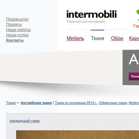
Пошив штор
Решения для интерьера
Проекты
Га
Наши работы
Наши услуги
Мебель
Ткани
Обои
Кар
Контакты
Ткани
—
(
Ткани из коллекции 2014 г.
,
Обивочные ткани
,
Мебел
Английские ткани
предыдущий товар