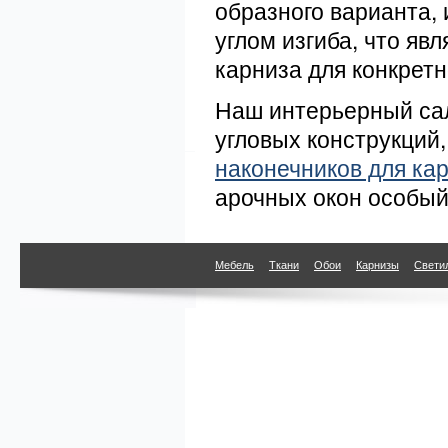
образного варианта,
углом изгиба, что я
карниза для конкретн
Наш интерьерный сал
угловых конструкций,
наконечников для ка
арочных окон особый
Мебель
Ткани
Обои
Карнизы
Свети