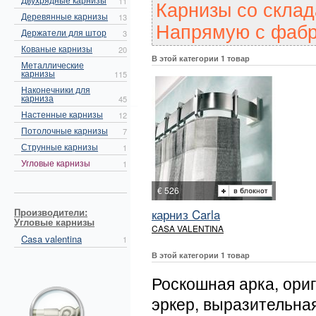
Карнизы со склад
11
Деревянные карнизы
13
Напрямую с фабр
Держатели для штор
3
Кованые карнизы
20
В этой категории 1 товар
Металлические
карнизы
115
Наконечники для
карниза
45
Настенные карнизы
12
Потолочные карнизы
7
Струнные карнизы
1
Угловые карнизы
1
€ 526
Производители:
карниз Carla
Угловые карнизы
CASA VALENTINA
Casa valentina
1
В этой категории 1 товар
Роскошная арка, ор
эркер, выразительна