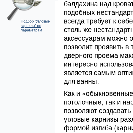
балдахина над кроват
подобных нестандар
всегда требует к себ
Подбор "Угловые
карнизы" по
столь же нестандарт
параметрам
аксессуарам можно о
позволит проявить в 
дверного проема мак
интересно использова
является самым опт
для ванны.
Как и «обыкновенны
потолочные, так и на
позволяют создавать 
угловые карнизы раз
формой изгиба (карни