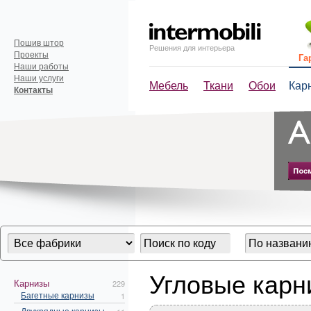
Пошив штор
Решения для интерьера
Проекты
Га
Наши работы
Наши услуги
Мебель
Ткани
Обои
Кар
Контакты
Угловые карн
Карнизы
229
Багетные карнизы
1
Двухрядные карнизы