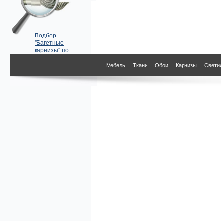
Подбор
"Багетные
карнизы" по
параметрам
Мебель
Ткани
Обои
Карнизы
Свети