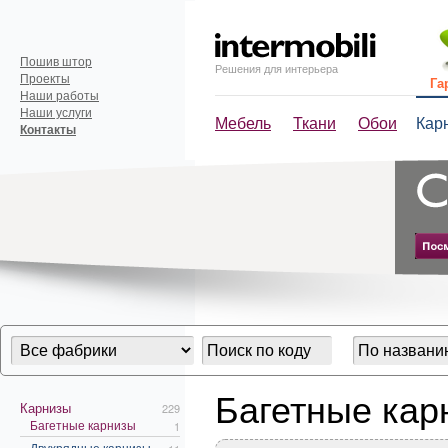
Пошив штор
Решения для интерьера
Проекты
Га
Наши работы
Наши услуги
Мебель
Ткани
Обои
Кар
Контакты
Багетные кар
Карнизы
229
Багетные карнизы
1
Двухрядные карнизы