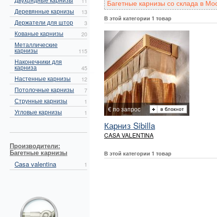
11
Багетные карнизы со склада в Мо
Деревянные карнизы
13
В этой категории 1 товар
Держатели для штор
3
Кованые карнизы
20
Металлические
карнизы
115
Наконечники для
карниза
45
Настенные карнизы
12
Потолочные карнизы
7
Струнные карнизы
1
€ по запрос
Угловые карнизы
1
Карниз Sibilla
CASA VALENTINA
Производители:
Багетные карнизы
В этой категории 1 товар
Casa valentina
1