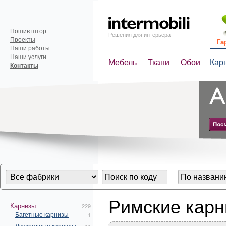
Пошив штор
Решения для интерьера
Проекты
Га
Наши работы
Наши услуги
Мебель
Ткани
Обои
Кар
Контакты
Римские кар
Карнизы
229
Багетные карнизы
1
Двухрядные карнизы