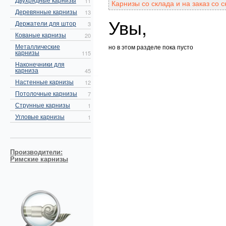
11
Карнизы со склада и на заказ со
Деревянные карнизы
13
Увы,
Держатели для штор
3
Кованые карнизы
20
Металлические
но в этом разделе пока пусто
карнизы
115
Наконечники для
карниза
45
Настенные карнизы
12
Потолочные карнизы
7
Струнные карнизы
1
Угловые карнизы
1
Производители:
Римские карнизы