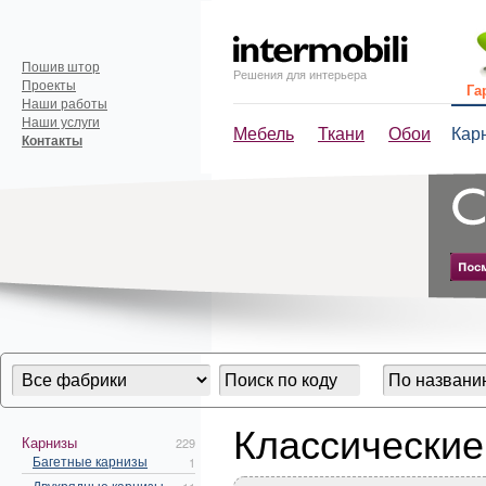
Пошив штор
Решения для интерьера
Проекты
Га
Наши работы
Наши услуги
Мебель
Ткани
Обои
Кар
Контакты
Классические
Карнизы
229
Багетные карнизы
1
Двухрядные карнизы