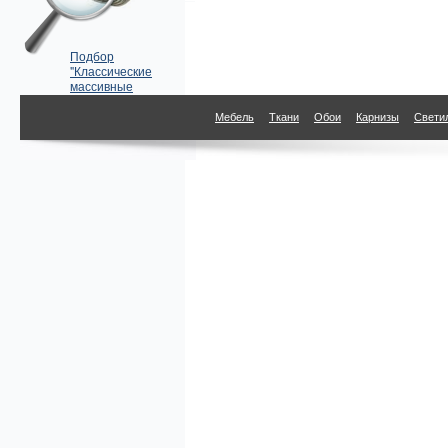
Подбор
"Классические
массивные
карнизы" по
параметрам
Мебель
Ткани
Обои
Карнизы
Свети