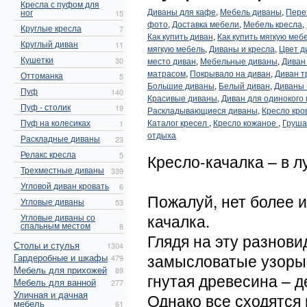
Кресла с пуфом для
Диваны для кафе
,
Мебель диваны
,
Пере
ног
15
фото
,
Доставка мебели
,
Мебель кресла
,
Круглые кресла
7
Как купить диван
,
Как купить мягкую меб
Круглый диван
11
мягкую мебель
,
Диваны и кресла
,
Цвет д
Кушетки
30
место диван
,
Мебельные диваны
,
Диван 
матрасом
,
Покрывало на диван
,
Диван 
Оттоманка
5
Большие диваны
,
Белый диван
,
Диваны 
Пуф
140
Красивые диваны
,
Диван для одинокого
Пуф - столик
19
Раскладывающиеся диваны
,
Кресло кро
Пуф на колесиках
Каталог кресел
,
Кресло кожаное
,
Груша
1
отдыха
Раскладные диваны
23
Релакс кресла
5
Кресло-качалка – в 
Трехместные диваны
339
Угловой диван кровать
6
Пожалуй, нет более 
Угловые диваны
53
качалка.
Угловые диваны со
спальным местом
8
Глядя на эту разнови
Столы и стулья
1304
замысловатые узоры 
Гардеробные и шкафы
479
Мебель для прихожей
89
гнутая древесина – 
Мебель для ванной
277
Уличная и дачная
Однако все сходятся 
мебель
61