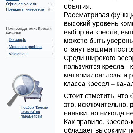
Офисная мебель
объятия.
199
Предметы интерьера
644
Рассматривая функци
высокий уровень ком
Производители: Кресла
выбор на кресле, вы
качалки
можете быть уверены
De baggis
1
Modenese gastone
станут вашими пост
1
Valdichienti
1
Среди широкого ассо
пользуются кресла - 
материалов: лозы и р
класса кресел – кача
Стоит отметить, что
это, исключительно,
Подбор "Кресла
навыки, но никогда н
качалки" по
параметрам
Как правило, кресло
обладает высокими п