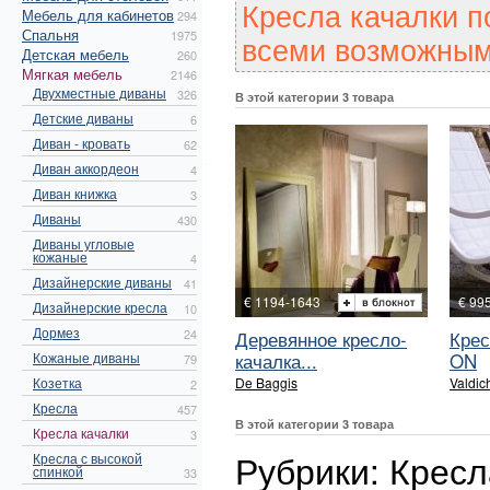
Кресла качалки п
Мебель для кабинетов
294
Спальня
1975
всеми возможным
Детская мебель
260
Мягкая мебель
2146
Двухместные диваны
326
В этой категории 3 товара
Детские диваны
6
Диван - кровать
62
Диван аккордеон
4
Диван книжка
3
Диваны
430
Диваны угловые
кожаные
4
Дизайнерские диваны
41
€ 1194-1643
€ 99
Дизайнерские кресла
10
Дормез
24
Деревянное кресло-
Крес
качалка...
ON
Кожаные диваны
79
Козетка
De Baggis
Valdich
2
Кресла
457
В этой категории 3 товара
Кресла качалки
3
Рубрики: Кресл
Кресла с высокой
спинкой
33