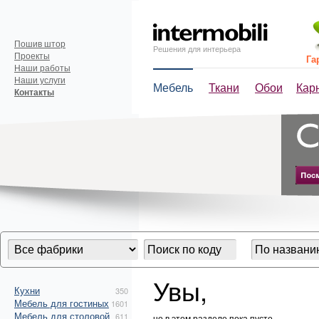
Пошив штор
Решения для интерьера
Проекты
Га
Наши работы
Наши услуги
Мебель
Ткани
Обои
Кар
Контакты
Увы,
Кухни
350
Мебель для гостиных
1601
Мебель для столовой
611
но в этом разделе пока пусто