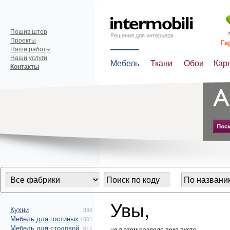
Пошив штор
Решения для интерьера
Проекты
Га
Наши работы
Наши услуги
Мебель
Ткани
Обои
Кар
Контакты
Увы,
Кухни
350
Мебель для гостиных
1601
Мебель для столовой
611
но в этом разделе пока пусто