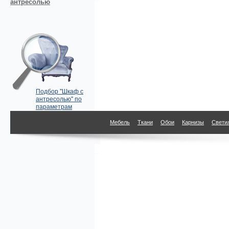
антресолью
Подбор "Шкаф с
антресолью" по
параметрам
Мебель
Ткани
Обои
Карнизы
Свети