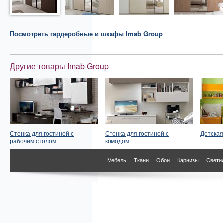
Посмотреть
гардеробные и шкафы
Imab Group
Другие товары Imab Group
Стенка для гостиной с
Стенка для гостиной с
Детская
рабочим столом
комодом
Мебель
Ткани
Обои
Карнизы
Свети