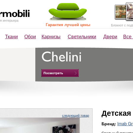
я интерьера
Гарантия лучшей цены
Блокнот с под
Ткани
Обои
Карнизы
Светильники
Двери
Все
Детская
следующий товар
Imab G
Бренд:
Стильный гарниту