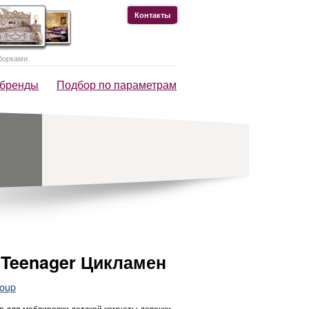
Контакты
борками.
 бренды
Подбор по параметрам
 Teenager Цикламен
roup
р для меблировки детской комнаты девочки,