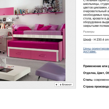
школьницы, студе
цветов цикламен, 
очаровательный а
необходимых пред
стола, кровати в 
оборудована выд
закрытыми полкам
Размеры
Шкаф - H 230.4 cm
Цены ориентировоч
доставке.
Применение или 
Отделка, Цвет, О
Стиль:
современн
Страна производ