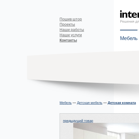
Пошив штор
Решения дл
Проекты
Наши работы
Наши услуги
Мебель
Контакты
Мебель
—
Детская мебель
—
Детская комната
предыдущий товар