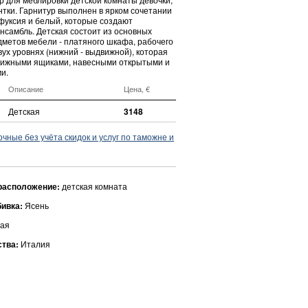
нтки. Гарнитур выполнен в ярком сочетании
фуксия и белый, которые создают
нсамбль. Детская состоит из основных
метов мебели - платяного шкафа, рабочего
двух уровнях (нижний - выдвижной), которая
вижными ящиками, навесными открытыми и
и.
Описание
Цена, €
Детская
3148
ные без учёта скидок и услуг по таможне и
расположение:
детская комната
бивка:
Ясень
ая
ства:
Италия