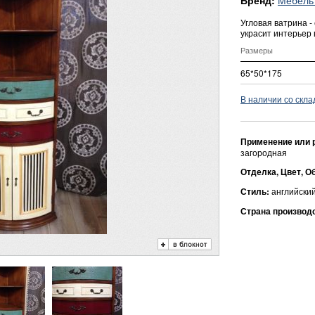
Бренд:
Угловая ватрина 
украсит интерьер 
Размеры
65*50*175
В наличии со скла
Применение или 
загородная
Отделка, Цвет, О
Стиль:
английский
Страна производ