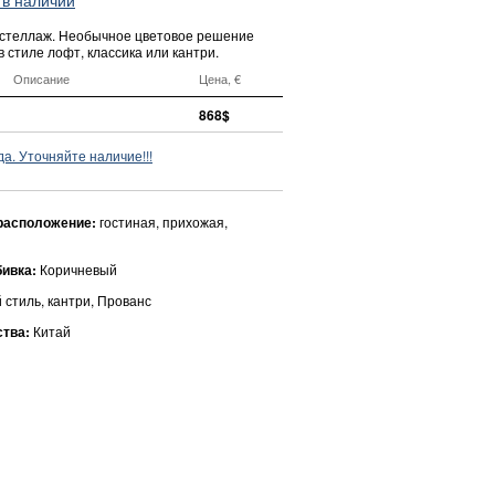
- стеллаж. Необычное цветовое решение
в стиле лофт, классика или кантри.
Описание
Цена, €
868$
да. Уточняйте наличие!!!
расположение:
гостиная, прихожая,
бивка:
Коричневый
 стиль, кантри, Прованс
ства:
Китай