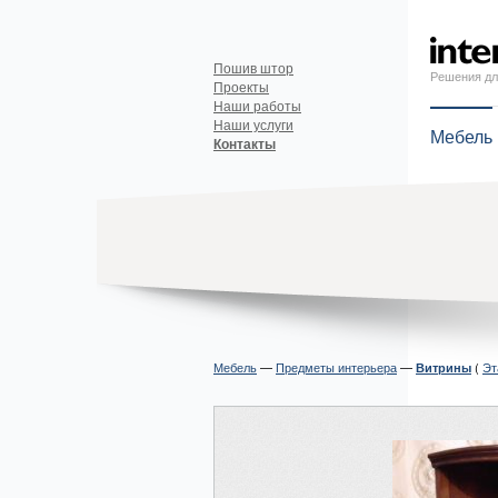
Пошив штор
Решения дл
Проекты
Наши работы
Наши услуги
Мебель
Контакты
Мебель
—
Предметы интерьера
—
(
Эт
Витрины