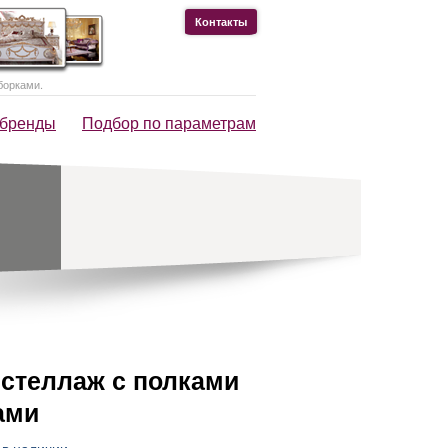
Контакты
борками.
 бренды
Подбор по параметрам
 стеллаж с полками
ами
в наличии