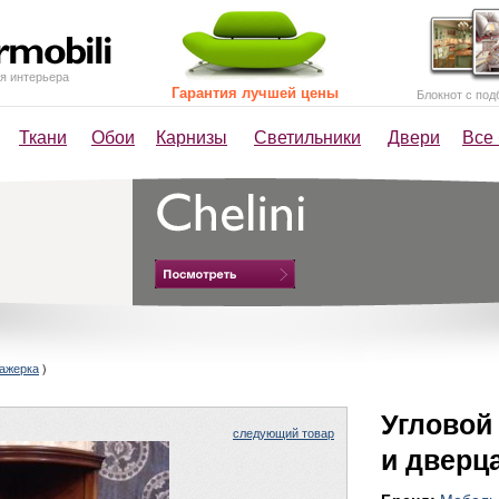
я интерьера
Гарантия лучшей цены
Блокнот с под
Ткани
Обои
Карнизы
Светильники
Двери
Все
ажерка
)
Угловой
следующий товар
и дверц
Мебель 