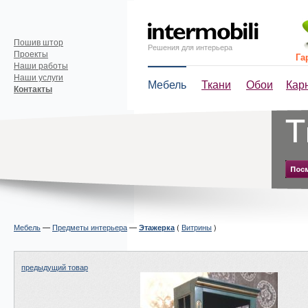
Пошив штор
Решения для интерьера
Проекты
Га
Наши работы
Наши услуги
Мебель
Ткани
Обои
Кар
Контакты
Мебель
—
Предметы интерьера
—
(
Витрины
)
Этажерка
предыдущий товар