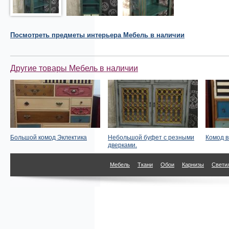
Посмотреть
предметы интерьера
Мебель в наличии
Другие товары Мебель в наличии
Большой комод Эклектика
Небольшой буфет с резными
Комод в
дверками.
Мебель
Ткани
Обои
Карнизы
Свети