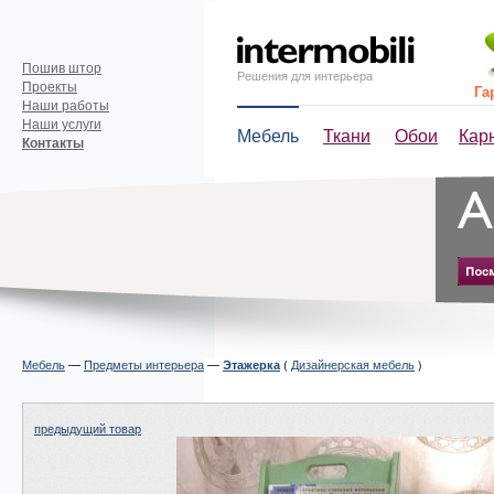
Пошив штор
Решения для интерьера
Проекты
Га
Наши работы
Наши услуги
Мебель
Ткани
Обои
Кар
Контакты
Мебель
—
Предметы интерьера
—
(
Дизайнерская мебель
)
Этажерка
предыдущий товар