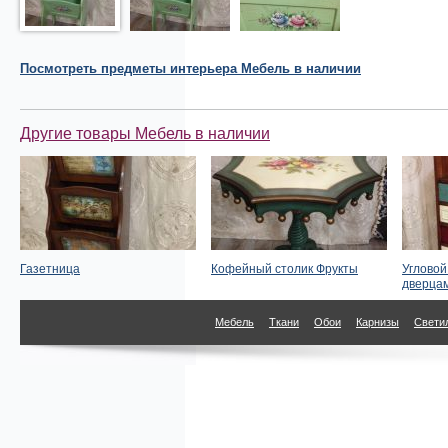
Посмотреть
предметы интерьера
Мебель в наличии
Другие товары Мебель в наличии
Газетница
Кофейный столик Фрукты
Угловой
дверца
Мебель
Ткани
Обои
Карнизы
Свети