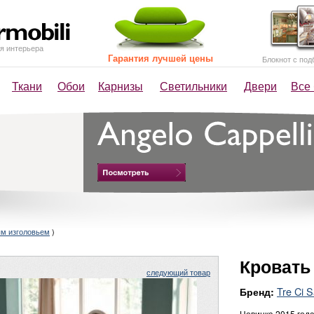
я интерьера
Гарантия лучшей цены
Блокнот с под
Ткани
Обои
Карнизы
Светильники
Двери
Все
ым изголовьем
)
Кровать
следующий товар
Tre Ci Sa
Бренд:
Новинка 2015 года