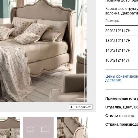
Кровать со струк
волокна. Декорати
Размеры
200*212*147Н
180*212*147Н
140*212*147Н
100*212*147Н
Цены ориентировоч
доставке.
Применение или 
Отделка, Цвет, О
Стиль:
классика
Страна производ