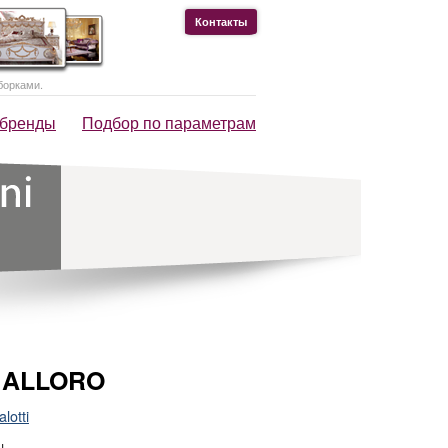
Контакты
борками.
 бренды
Подбор по параметрам
 ALLORO
lotti
!