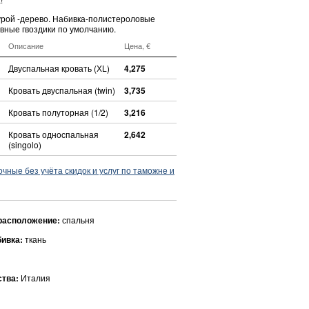
турой -дерево. Набивка-полистероловые
вные гвоздики по умолчанию.
Описание
Цена, €
Двуспальная кровать (ХL)
4,275
Кровать двуспальная (twin)
3,735
Кровать полуторная (1/2)
3,216
Кровать односпальная
2,642
(singolo)
ные без учёта скидок и услуг по таможне и
расположение:
спальня
бивка:
ткань
ства:
Италия