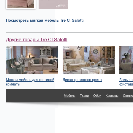
Посмотреть
мягкая мебель
Tre Ci Salotti
Другие товары Tre Ci Salotti
Мягкая мебель для гостиной
Диван кремового цвета
Большая
комнаты
фисташк
Мебель
Ткани
Обои
Карнизы
Свети