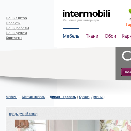
Пошив штор
Решения для интерьера
Проекты
Га
Наши работы
Наши услуги
Мебель
Ткани
Обои
Кар
Контакты
Мебель
—
Мягкая мебель
—
(
Кресла
,
Диваны
)
Диван - кровать
предыдущий товар