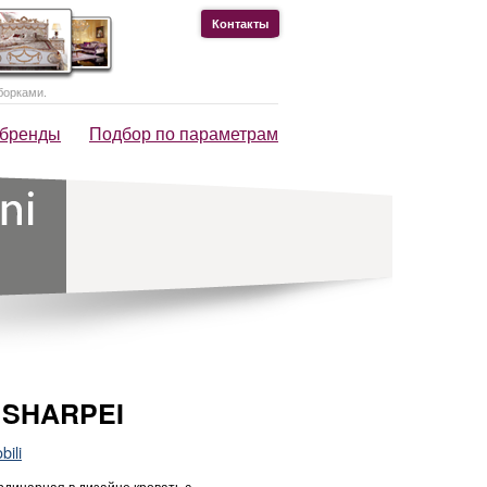
Контакты
борками.
 бренды
Подбор по параметрам
 SHARPEI
ili
рдинарная в дизайне кровать с