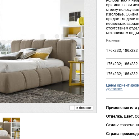
оригинальным исп
стежку-полосу вы
изголовье. Обивка
придает модели к
нескольких вариа
отсутствием отдел
механизмом подъ
Размеры
176х232; 186х232
176х232; 186х232
176х232; 186х232
Цены ориентировоч
доставке.
Применение или 
Отделка, Цвет, О
Стиль:
современн
Страна производ