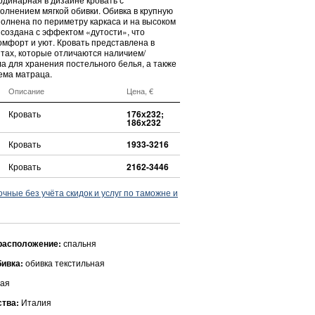
олнением мягкой обивки. Обивка в крупную
полнена по периметру каркаса и на высоком
 создана с эффектом «дутости», что
омфорт и уют. Кровать представлена в
нтах, которые отличаются наличием/
а для хранения постельного белья, а также
ема матраца.
Описание
Цена, €
Кровать
176х232;
186х232
Кровать
1933-3216
Кровать
2162-3446
ные без учёта скидок и услуг по таможне и
расположение:
спальня
бивка:
обивка текстильная
ая
ства:
Италия