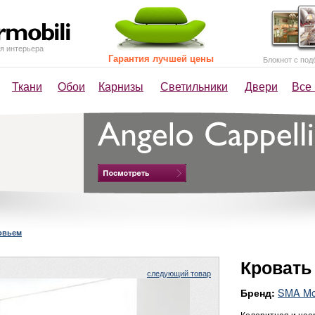
я интерьера
Гарантия лучшей цены
Блокнот с под
Ткани
Обои
Карнизы
Светильники
Двери
Все
овьем
Кровать
следующий товар
SMA Mob
Бренд:
Колоритная и нео