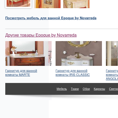
Посмотреть
мебель для ванной
Epoque by Novarreda
Другие товары Epoque by Novarreda
Гарнитур для ванной
Гарнитур для ванной
Гарниту
комнаты MARTE
комнаты IRIS CLASSIC
комнаты
ANGOL
Мебель
Ткани
Обои
Карнизы
Свети