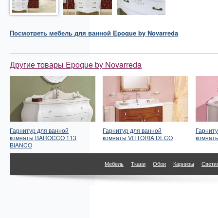
Посмотреть
мебель для ванной
Epoque by Novarreda
Другие товары Epoque by Novarreda
Гарнитур для ванной
Гарнитур для ванной
Гарниту
комнаты BAROCCO 113
комнаты VITTORIA DECO
комнат
BIANCO
Мебель
Ткани
Обои
Карнизы
Свети