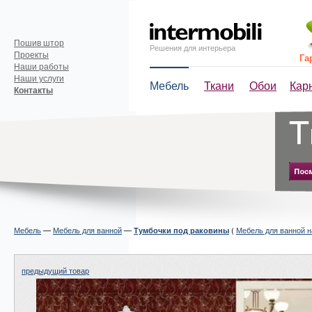
Пошив штор
Решения для интерьера
Проекты
Га
Наши работы
Наши услуги
Мебель
Ткани
Обои
Кар
Контакты
Мебель
—
Мебель для ванной
—
(
Мебель для ванной н
Тумбочки под раковины
предыдущий товар