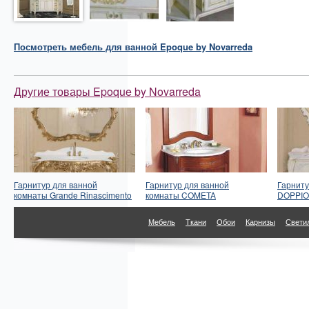
Посмотреть
мебель для ванной
Epoque by Novarreda
Другие товары Epoque by Novarreda
Гарнитур для ванной
Гарнитур для ванной
Гарнит
комнаты Grande Rinascimento
комнаты COMETA
DOPPIO
Мебель
Ткани
Обои
Карнизы
Свети