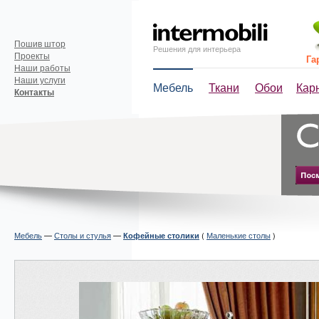
Пошив штор
Решения для интерьера
Проекты
Га
Наши работы
Наши услуги
Мебель
Ткани
Обои
Кар
Контакты
Мебель
—
Столы и стулья
—
(
Маленькие столы
)
Кофейные столики