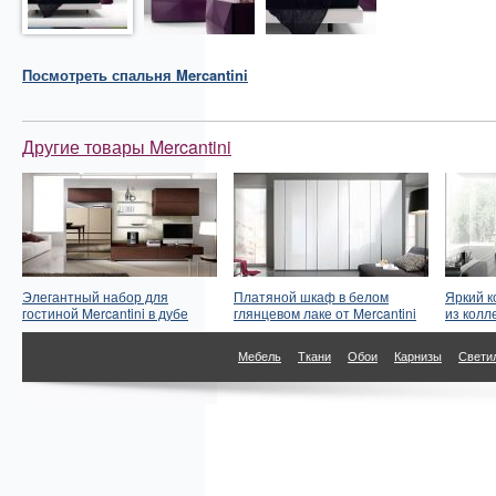
Посмотреть
спальня
Mercantini
Другие товары Mercantini
Элегантный набор для
Платяной шкаф в белом
Яркий к
гостиной Mercantini в дубе
глянцевом лаке от Mercantini
из кол
Мебель
Ткани
Обои
Карнизы
Свети