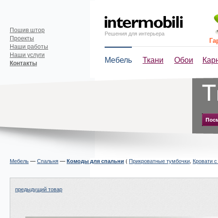
Пошив штор
Решения для интерьера
Проекты
Га
Наши работы
Наши услуги
Мебель
Ткани
Обои
Кар
Контакты
Мебель
—
Спальня
—
(
Прикроватные тумбочки
,
Кровати с
Комоды для спальни
предыдущий товар