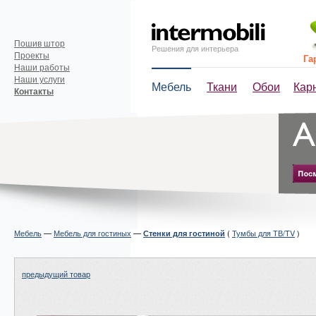
Пошив штор
Решения для интерьера
Проекты
Га
Наши работы
Наши услуги
Мебель
Ткани
Обои
Кар
Контакты
Мебель
—
Мебель для гостиных
—
(
Тумбы для ТВ/TV
)
Стенки для гостиной
предыдущий товар