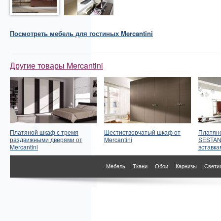
Посмотреть
мебель для гостиных
Mercantini
Другие товары Mercantini
Платяной шкаф с тремя
Шестистворчатый шкаф от
Платяно
раздвижными дверями от
Mercantini
SESTANT
Mercantini
вставка
Мебель
Ткани
Обои
Карнизы
Свети