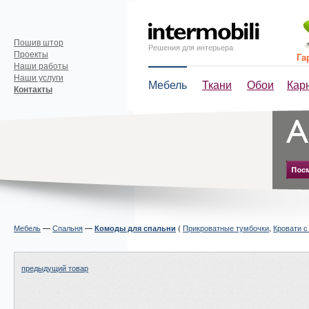
Пошив штор
Решения для интерьера
Проекты
Га
Наши работы
Наши услуги
Мебель
Ткани
Обои
Кар
Контакты
Мебель
—
Спальня
—
(
Прикроватные тумбочки
,
Кровати с
Комоды для спальни
предыдущий товар