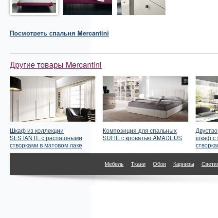
Посмотреть
спальня
Mercantini
Другие товары Mercantini
Шкаф из коллекции
Композиция для спальных
Двуств
SESTANTE с распашными
SUITE с кроватью AMADEUS
шкаф с
створками в матовом лаке
створка
Мебель
Ткани
Обои
Карнизы
Свети