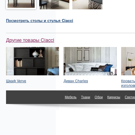
Посмотреть
столы и стулья
Ciacci
Другие товары Ciacci
Шкаф Verve
Диван Charles
Кровать
изголов
Мебель
Ткани
Обои
Карнизы
Свети