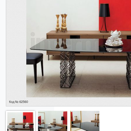
Код № 62560