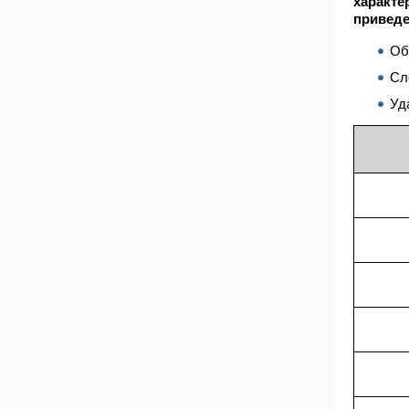
характе
приведе
Об
Сл
Уд