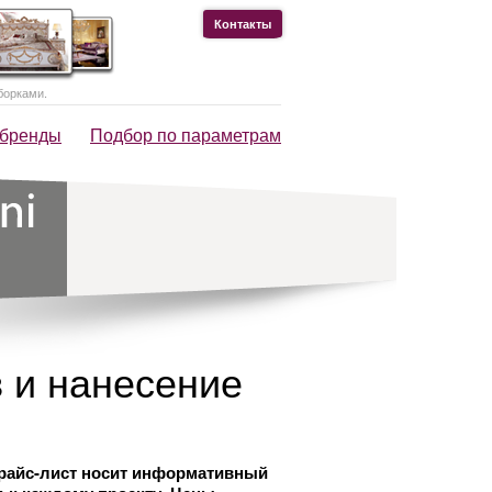
Контакты
борками.
 бренды
Подбор по параметрам
в и нанесение
 прайс-лист носит информативный