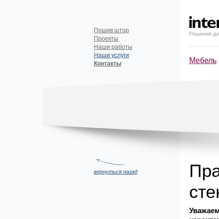
Пошив штор
Решения дл
Проекты
Наши работы
Наши услуги
Мебель
Контакты
Пра
вернуться назад
сте
Уважаем