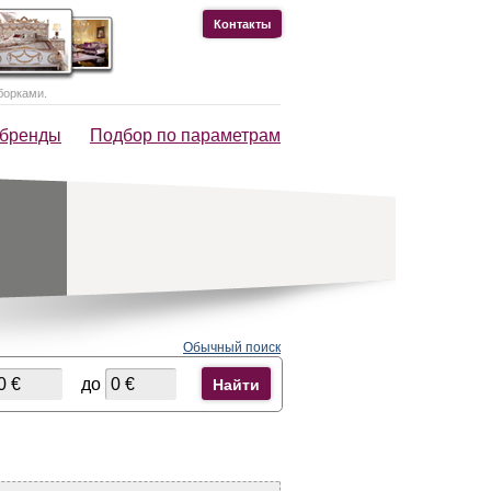
Контакты
борками.
 бренды
Подбор по параметрам
Обычный поиск
до
Найти