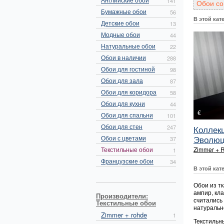
141
Обои со
Бумажные обои
56
В этой кат
Детские обои
13
Модные обои
44
Натуральные обои
22
Обои в наличии
288
Обои для гостиной
98
Обои для зала
87
Обои для коридора
58
Обои для кухни
44
€
Обои для спальни
101
Обои для стен
247
Коллек
Эволюци
Обои с цветами
37
Текстильные обои
Zimmer + 
1
Французские обои
34
В этой кат
Обои из т
ампир, кла
Производители:
считались
Текстильные обои
натуральн
Zimmer + rohde
1
Текстильн