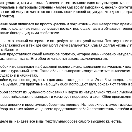
ак целиком, так и частями. В качестве текстильного сдоя могу выступать разн
туральные материалы склонны к более быстрому выгоранию, нежели синтетич
ых нитей могут отличаться по тональности и своей структуре, что дает прек
й подход.
такие обои являются не просто красивым покрытием – они невероятно прак
Стены, отделанные ими, пропускают воздух, поглощают шум и обладают тепло
также бактерицидными свойствами.
ань – это нежный материал, и он требует только сухой чистки. Поэтому такие
 влажностью и тех, где они могут легко запачкаться. Самая долгая жизнь у э
 кабинетах.
бои представляют собой бумажное полотно, которое ламинировано натурал
ак льняная ткань. Эти обои отличаются высоко экологичностью.
обои изготавливают на бумажной основе с использованием натуральных шел
 как натуральный шелк. Такие обои не выгорают имогут чиститься пылесосом.
бударах и в кабинетах.
обои идеально подходят как для дома, так и для офиса. Эти обои представл
 на бумагу. Эти приятные на ощупь обои поглощают шум, сохраняют тепло и 
обои состоят из бумажного основания и верха из натуральной ткани с льнян
зносостойкостью, не выгорает и маскирует неровности стен. Обои производятс
амых дорогих и престижных обоев – велюровые. Их поверхность имеет изыск
 Узор на таких обоях чаще всего представляет собой переплетенные стебли 
зделе вы найдете все виды текстильных обоев самого высшего качества.