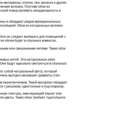
ые материалы: хлопок, лен, вискоза и другие.
еские волокна. Поэтому обои из
расный повод проявить неординарность и
тичны и обладают рядом функциональных
изоляцией. Обои из натуральных волокон
 обои не следует выбирать для помещений с
тих обоев будет в спальных комнатах,
ьными или смешанными нитями. Такие обои
ковых нитей. Эти натуральные обои
 Они будут идеально смотреться в спальных
яют собой натуральный фетр, который
очень выгодно маскируют дефекты стен.
ым переплетением. Такой материал обладает
я с рисунком, однотонные и под покраску.
анную текстуру, имитирующий бархат или
или цветы. Такие обои требуют тщательного