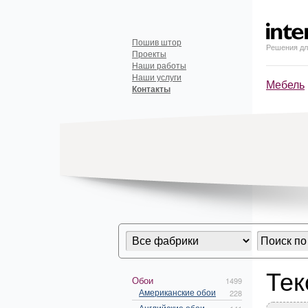
Пошив штор
Решения дл
Проекты
Наши работы
Наши услуги
Мебель
Контакты
Тек
Обои
1499
Американские обои
228
Английские обои