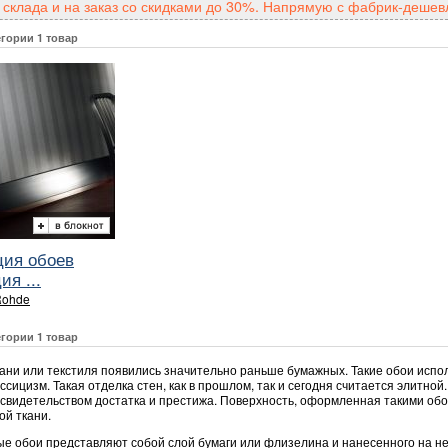
 склада и на заказ со скидками до 30%. Напрямую с фабрик-дешевл
егории 1 товар
ция обоев
я ...
Rohde
егории 1 товар
кани или текстиля появились значительно раньше бумажных. Такие обои испол
ссицизм. Такая отделка стен, как в прошлом, так и сегодня считается элитной
 свидетельством достатка и престижа. Поверхность, оформленная такими об
ой ткани.
ые обои представляют собой слой бумаги или флизелина и нанесенного на нег