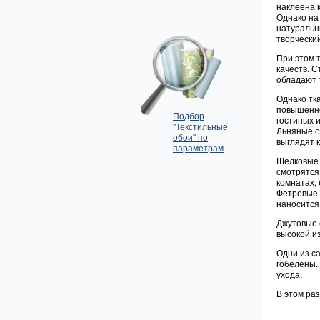
наклеена к
Однако на
натуральн
творчески
При этом 
качеств. 
обладают 
Однако тк
повышенной
Подбор
гостиных и
"Текстильные
Льняные о
обои" по
выглядят к
параметрам
Шелковые 
смотрятся
комнатах, 
Фетровые 
наносится
Джутовые 
высокой и
Одни из с
гобелены.
ухода.
В этом ра