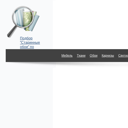
Подбор
"Старинные
обои" по
параметрам
Мебель
Ткани
Обои
Карнизы
Свети