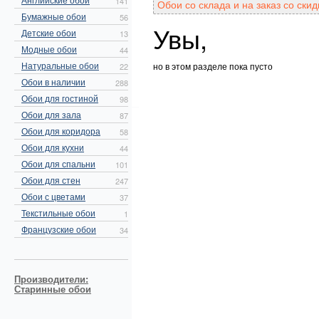
141
Обои со склада и на заказ со ск
Бумажные обои
56
Увы,
Детские обои
13
Модные обои
44
Натуральные обои
но в этом разделе пока пусто
22
Обои в наличии
288
Обои для гостиной
98
Обои для зала
87
Обои для коридора
58
Обои для кухни
44
Обои для спальни
101
Обои для стен
247
Обои с цветами
37
Текстильные обои
1
Французские обои
34
Производители:
Старинные обои