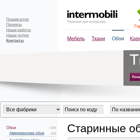
Пошив штор
Решения для интерьера
Проекты
Га
Наши работы
Наши услуги
Мебель
Ткани
Обои
Кар
Контакты
Старинные о
Обои
1499
Американские обои
228
Английские обои