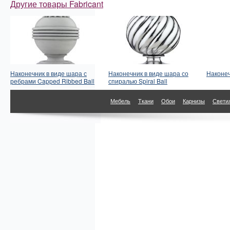
Другие товары Fabricant
Наконечник в виде шара с
Наконечник в виде шара со
Наконеч
ребрами Capped Ribbed Ball
спиралью Spiral Ball
Мебель
Ткани
Обои
Карнизы
Свети