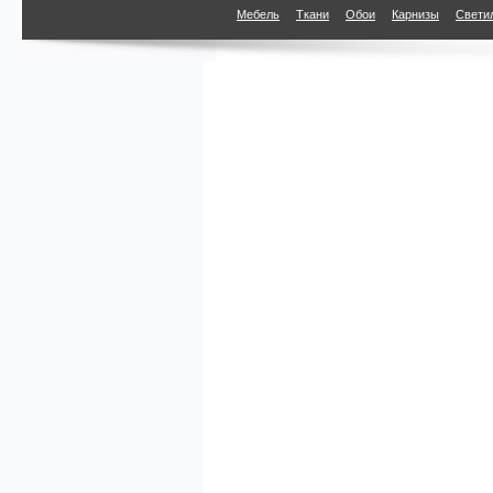
параметрам
Мебель
Ткани
Обои
Карнизы
Свети