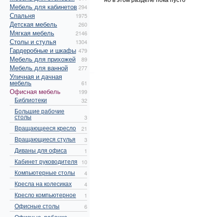
Мебель для кабинетов
294
Спальня
1975
Детская мебель
260
Мягкая мебель
2146
Столы и стулья
1304
Гардеробные и шкафы
479
Мебель для прихожей
89
Мебель для ванной
277
Уличная и дачная
мебель
61
Офисная мебель
199
Библиотеки
32
Большие рабочие
столы
3
Вращающееся кресло
21
Вращающиеся стулья
3
Диваны для офиса
1
Кабинет руководителя
10
Компьютерные столы
4
Кресла на колесиках
4
Кресло компьютерное
1
Офисные столы
6
Офисные, рабочие