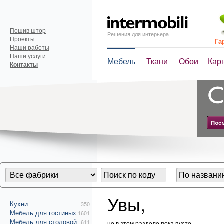
Пошив штор
Решения для интерьера
Проекты
Га
Наши работы
Наши услуги
Мебель
Ткани
Обои
Кар
Контакты
Увы,
Кухни
350
Мебель для гостиных
1601
Мебель для столовой
611
но в этом разделе пока пусто