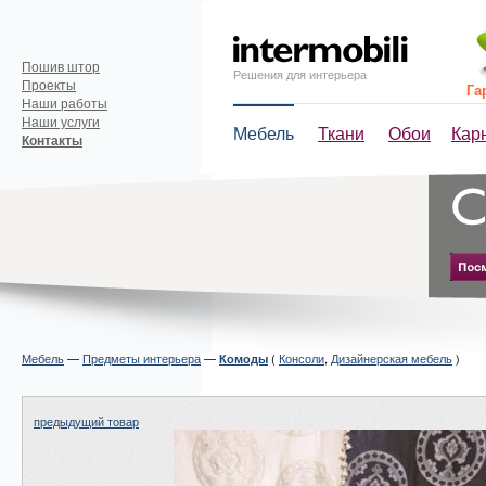
Пошив штор
Решения для интерьера
Проекты
Га
Наши работы
Наши услуги
Мебель
Ткани
Обои
Кар
Контакты
Мебель
—
Предметы интерьера
—
(
Консоли
,
Дизайнерская мебель
)
Комоды
предыдущий товар