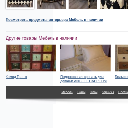
Посмотреть
предметы интерьера
Мебель в наличии
Другие товары Мебель в наличии
Комод Гранж
Подростковая кровать для
Большой
девочки ANGELO CAPPELINI
Мебель
Ткани
Обои
Карнизы
Свети