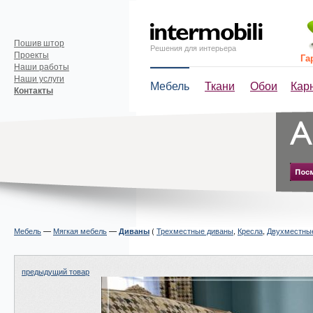
Пошив штор
Решения для интерьера
Проекты
Га
Наши работы
Наши услуги
Мебель
Ткани
Обои
Кар
Контакты
Мебель
—
Мягкая мебель
—
(
Трехместные диваны
,
Кресла
,
Двухместны
Диваны
предыдущий товар