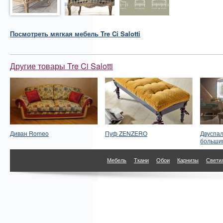
Посмотреть
мягкая мебель
Tre Ci Salotti
Другие товары Tre Ci Salotti
Диван Romeo
Пуф ZENZERO
Двуспал
больши
Мебель
Ткани
Обои
Карнизы
Свети