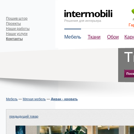
Пошив штор
Решения для интерьера
Проекты
Га
Наши работы
Наши услуги
Мебель
Ткани
Обои
Кар
Контакты
Мебель
—
Мягкая мебель
—
Диван - кровать
предыдущий товар