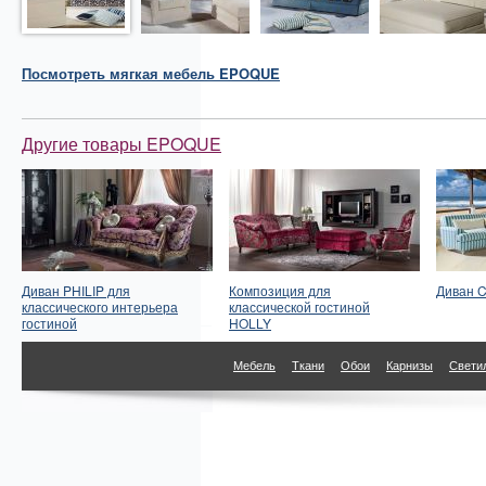
Посмотреть
мягкая мебель
EPOQUE
Другие товары EPOQUE
Диван PHILIP для
Композиция для
Диван C
классического интерьера
классической гостиной
гостиной
HOLLY
Мебель
Ткани
Обои
Карнизы
Свети