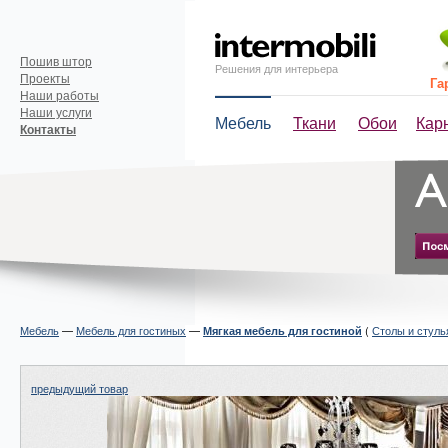
Пошив штор
Решения для интерьера
Проекты
Га
Наши работы
Наши услуги
Мебель
Ткани
Обои
Кар
Контакты
Мебель
—
Мебель для гостиных
—
(
Столы и стуль
Мягкая мебель для гостиной
предыдущий товар