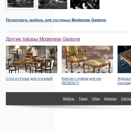
Посмотреть
мебель для гостиных
Modenese Gastone
Другие товары Modenese Gastone
Стол и стулья для столовой
Кресло с пуфом для ног
Журналь
REGENCY
перлам
Мебель
Ткани
Обои
Карнизы
Свети