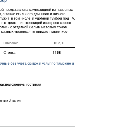
ной представлена композицией из навесных
, а также стильного длинного и низкого
лужит, в том числе, и удобной тумбой под TV.
 в отделке лиственницей изящного серого
олки - с отделкой белым матовым тоном.
 разных уровнях, что придает гарнитуру
Описание
Цена, €
Стенка
1168
ные без учёта скидок и услуг по таможне и
расположение:
гостиная
ства:
Италия