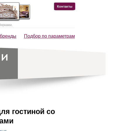
Контакты
борками.
 бренды
Подбор по параметрам
для гостиной со
жами
roup