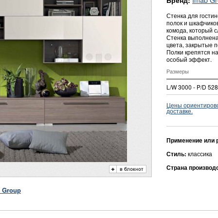
Бренд:
Стенка для гости
полок и шкафчиков
комода, который с
Стенка выполнена
цвета, закрытые п
Полки крепятся на
особый эффект.
Размеры
L/W 3000 - P/D 528
Цены ориентировоч
доставке.
Применение или 
Стиль:
классика
Страна производ
 Group