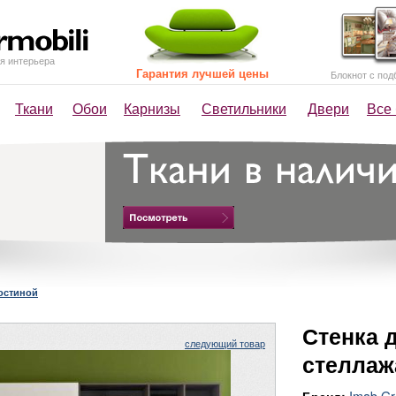
я интерьера
Гарантия лучшей цены
Блокнот с под
Ткани
Обои
Карнизы
Светильники
Двери
Все
гостиной
Стенка 
следующий товар
стелла
Imab G