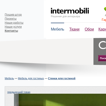
Пошив штор
Решения для интерьера
Проекты
Га
Наши работы
Наши услуги
Мебель
Ткани
Обои
Кар
Контакты
Мебель
—
Мебель для гостиных
—
Стенки для гостиной
предыдущий товар