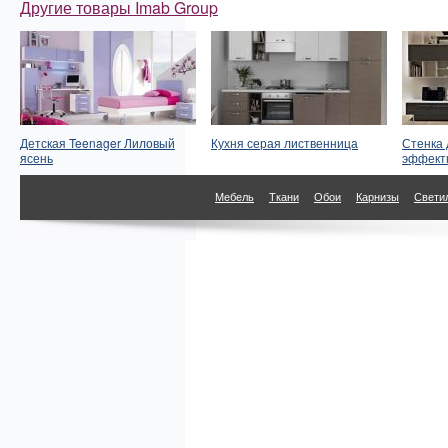
Другие товары Imab Group
Детская Teenager Лиловый
Кухня серая лиственница
Стенка 
ясень
эффект
Мебель
Ткани
Обои
Карнизы
Свети